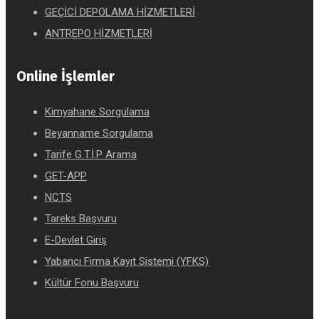
GEÇİCİ DEPOLAMA HİZMETLERİ
ANTREPO HİZMETLERİ
Online İşlemler
Kimyahane Sorgulama
Beyanname Sorgulama
Tarife G.T.İ.P Arama
GET-APP
NCTS
Tareks Başvuru
E-Devlet Giriş
Yabancı Firma Kayıt Sistemi (YFKS)
Kültür Fonu Başvuru