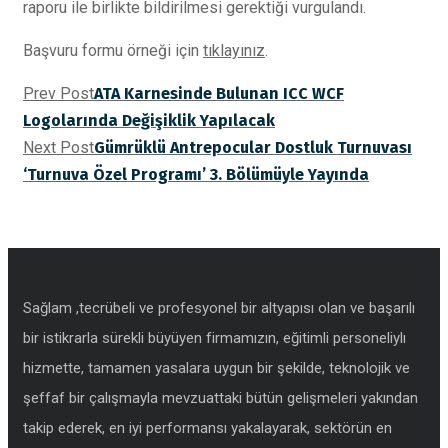
raporu ile birlikte bildirilmesi gerektiği vurgulandı.
Başvuru formu örneği için
tıklayınız
.
Prev Post
ATA Karnesinde Bulunan ICC WCF
Logolarında Değişiklik Yapılacak
Next Post
Gümrüklü Antrepocular Dostluk Turnuvası
‘Turnuva Özel Programı’ 3. Bölümüyle Yayında
Sağlam ,tecrübeli ve profesyonel bir altyapısı olan ve başarılı
bir istikrarla sürekli büyüyen firmamızın, eğitimli personeliylı
hizmette, tamamen yasalara uygun bir şekilde, teknolojik ve
şeffaf bir çalışmayla mevzuattaki bütün gelişmeleri yakından
takip ederek, en iyi performansı yakalayarak, sektörün en