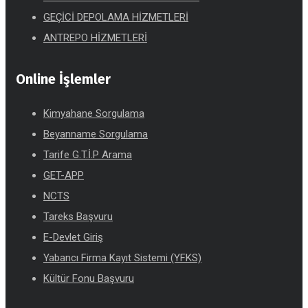
GEÇİCİ DEPOLAMA HİZMETLERİ
ANTREPO HİZMETLERİ
Online İşlemler
Kimyahane Sorgulama
Beyanname Sorgulama
Tarife G.T.İ.P Arama
GET-APP
NCTS
Tareks Başvuru
E-Devlet Giriş
Yabancı Firma Kayıt Sistemi (YFKS)
Kültür Fonu Başvuru