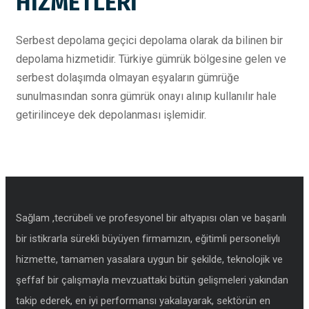
HİZMETLERİ
Serbest depolama geçici depolama olarak da bilinen bir
depolama hizmetidir. Türkiye gümrük bölgesine gelen ve
serbest dolaşımda olmayan eşyaların gümrüğe
sunulmasından sonra gümrük onayı alınıp kullanılır hale
getirilinceye dek depolanması işlemidir.
Sağlam ,tecrübeli ve profesyonel bir altyapısı olan ve başarılı
bir istikrarla sürekli büyüyen firmamızın, eğitimli personeliylı
hizmette, tamamen yasalara uygun bir şekilde, teknolojik ve
şeffaf bir çalışmayla mevzuattaki bütün gelişmeleri yakından
takip ederek, en iyi performansı yakalayarak, sektörün en