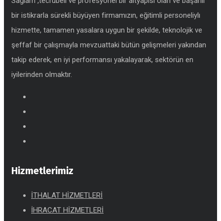
Sağlam ,tecrübeli ve profesyonel bir altyapısı olan ve başarılı
bir istikrarla sürekli büyüyen firmamızın, eğitimli personeliylı
hizmette, tamamen yasalara uygun bir şekilde, teknolojik ve
şeffaf bir çalışmayla mevzuattaki bütün gelişmeleri yakından
takip ederek, en iyi performansı yakalayarak, sektörün en
iyilerinden olmaktır.
Hizmetlerimiz
İTHALAT HİZMETLERİ
İHRACAT HİZMETLERİ