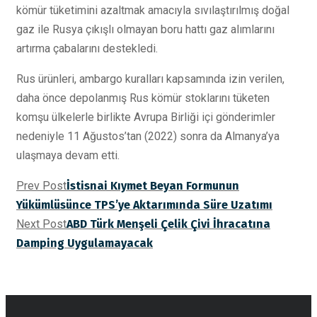
kömür tüketimini azaltmak amacıyla sıvılaştırılmış doğal
gaz ile Rusya çıkışlı olmayan boru hattı gaz alımlarını
artırma çabalarını destekledi.
Rus ürünleri, ambargo kuralları kapsamında izin verilen,
daha önce depolanmış Rus kömür stoklarını tüketen
komşu ülkelerle birlikte Avrupa Birliği içi gönderimler
nedeniyle 11 Ağustos’tan (2022) sonra da Almanya’ya
ulaşmaya devam etti.
Prev Post
İstisnai Kıymet Beyan Formunun
Yükümlüsünce TPS’ye Aktarımında Süre Uzatımı
Next Post
ABD Türk Menşeli Çelik Çivi İhracatına
Damping Uygulamayacak