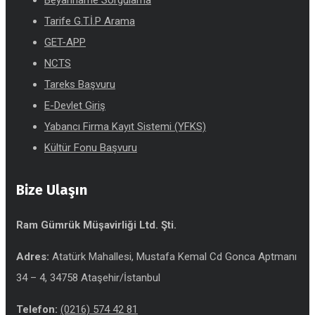
Beyanname Sorgulama
Tarife G.T.İ.P Arama
GET-APP
NCTS
Tareks Başvuru
E-Devlet Giriş
Yabancı Firma Kayıt Sistemi (YFKS)
Kültür Fonu Başvuru
Bize Ulaşın
Ram Gümrük Müşavirliği Ltd. Şti.
Adres:
Atatürk Mahallesi, Mustafa Kemal Cd Gonca Aptmanı
34 – 4, 34758 Ataşehir/İstanbul
Telefon:
(0216) 574 42 81