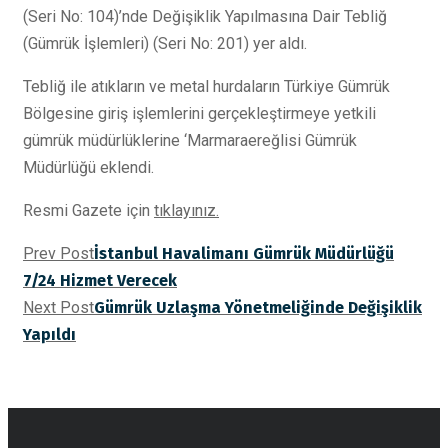
(Seri No: 104)’nde Değişiklik Yapılmasına Dair Tebliğ
(Gümrük İşlemleri) (Seri No: 201) yer aldı.
Tebliğ ile atıkların ve metal hurdaların Türkiye Gümrük
Bölgesine giriş işlemlerini gerçekleştirmeye yetkili
gümrük müdürlüklerine ‘Marmaraereğlisi Gümrük
Müdürlüğü eklendi.
Resmi Gazete için
tıklayınız.
Prev Post
İstanbul Havalimanı Gümrük Müdürlüğü
7/24 Hizmet Verecek
Next Post
Gümrük Uzlaşma Yönetmeliğinde Değişiklik
Yapıldı