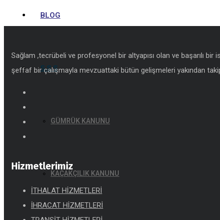
BLOG
Sağlam ,tecrübeli ve profesyonel bir altyapısı olan ve başarılı bir 
S.S.S
şeffaf bir çalışmayla mevzuattaki bütün gelişmeleri yakından takip
GÜMRÜK KANUNU
Hizmetlerimiz
KAÇAKÇILIK KANUNU
İTHALAT HİZMETLERİ
İHRACAT HİZMETLERİ