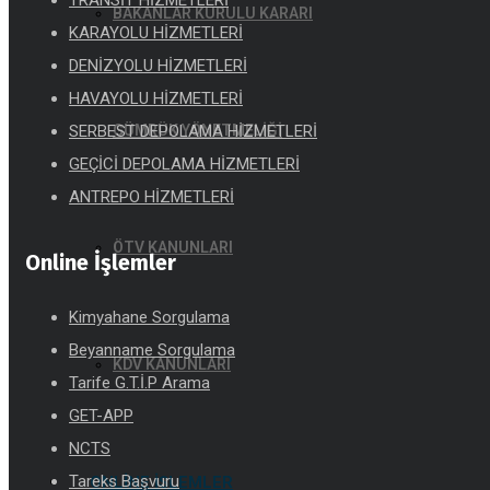
TRANSİT HİZMETLERİ
BAKANLAR KURULU KARARI
KARAYOLU HİZMETLERİ
DENİZYOLU HİZMETLERİ
HAVAYOLU HİZMETLERİ
SERBEST DEPOLAMA HİZMETLERİ
GÜMRÜK YÖNETMELİĞİ
GEÇİCİ DEPOLAMA HİZMETLERİ
ANTREPO HİZMETLERİ
ÖTV KANUNLARI
Online İşlemler
Kimyahane Sorgulama
Beyanname Sorgulama
KDV KANUNLARI
Tarife G.T.İ.P Arama
GET-APP
NCTS
Tareks Başvuru
ONLINE İŞLEMLER