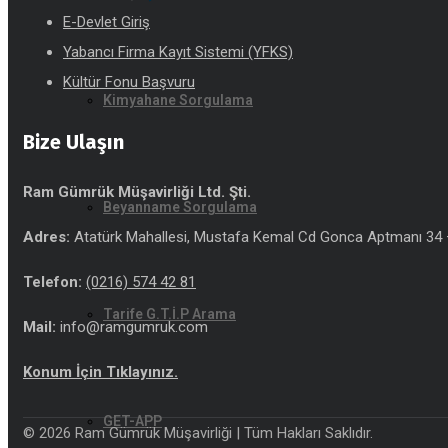
E-Devlet Giriş
Yabancı Firma Kayıt Sistemi (YFKS)
Kültür Fonu Başvuru
Kimyahane Sorgulama
Bize Ulaşın
Ram Gümrük Müşavirliği Ltd. Şti.
Beyanname Sorgulama
Adres:
Atatürk Mahallesi, Mustafa Kemal Cd Gonca Aptmanı 34 –
Telefon:
(0216) 574 42 81
Tarife G.T.İ.P Arama
Mail:
info@ramgumruk.com
Konum İçin Tıklayınız.
GET-APP
© 2026 Ram Gümrük Müşavirliği | Tüm Hakları Saklıdır.