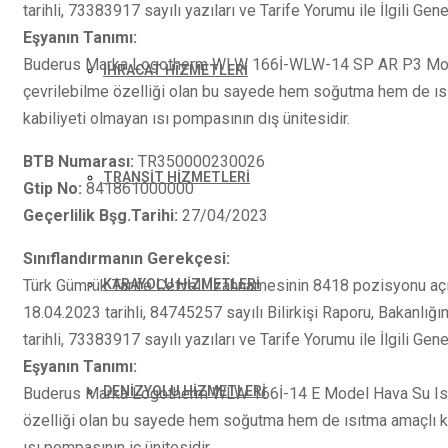
tarihli, 73383917 sayılı yazıları ve Tarife Yorumu ile İlgili Gene
Eşyanın Tanımı:
Buderus Marka Logotherm WLW 166İ-WLW-14 SP AR P3 Model
İHRACAT HİZMETLERİ
çevrilebilme özelliği olan bu sayede hem soğutma hem de ısıt
kabiliyeti olmayan ısı pompasının dış ünitesidir.
BTB Numarası:
TR350000230026
TRANSİT HİZMETLERİ
Gtip No:
841861000000
Geçerlilik Bşg.Tarihi:
27/04/2023
Sınıflandırmanın Gerekçesi:
Türk Gümrük Tarife Cetveli İzahnamesinin 8418 pozisyonu açık
KARAYOLU HİZMETLERİ
18.04.2023 tarihli, 84745257 sayılı Bilirkişi Raporu, Bakanl
tarihli, 73383917 sayılı yazıları ve Tarife Yorumu ile İlgili Gene
Eşyanın Tanımı:
DENİZYOLU HİZMETLERİ
Buderus Marka Logotherm WLW 166İ-14 E Model Hava Su Isı P
özelliği olan bu sayede hem soğutma hem de ısıtma amaçlı kul
ısı pompasının iç ünitesidir.