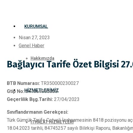
KURUMSAL
Nisan 27, 2023
Genel Haber
Hakkımızda
Bağlayıcı Tarife Özet Bilgisi 27
BTB Numarası:
TR350000230027
HIZMETLERIMIZ
Gtip No:
841861000000
Geçerlilik Bşg.Tarihi:
27/04/2023
Sınıflandırmanın Gerekçesi:
Türk Gümrük Tarife Cetveli İzahnamesinin 8418 pozisyonu açık
İTHALAT HİZMETLERİ
18.04.2023 tarihli, 84745257 sayılı Bilirkişi Raporu, Bakanl