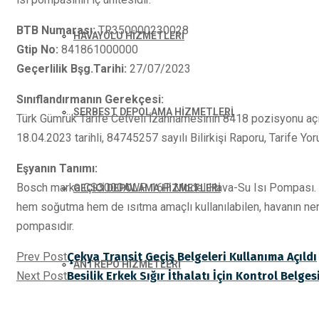
BTB Numarası:
TR350000230028
HAVAYOLU HİZMETLERİ
Gtip No:
841861000000
Geçerlilik Bşg.Tarihi:
27/07/2023
Sınıflandırmanın Gerekçesi:
SERBEST DEPOLAMA HİZMETLERİ
Türk Gümrük Tarife Cetveli İzahnamesinin 8418 pozisyonu açık
18.04.2023 tarihli, 84745257 sayılı Bilirkişi Raporu, Tarife Yoru
Eşyanın Tanımı:
Bosch marka CS3000AWP 16P Model Hava-Su Isı Pompası. Kom
GEÇİCİ DEPOLAMA HİZMETLERİ
hem soğutma hem de ısıtma amaçlı kullanılabilen, havanın nem
pompasıdır.
Prev Post
Çekya Transit Geçiş Belgeleri Kullanıma Açıldı
ANTREPO HİZMETLERİ
Next Post
Besilik Erkek Sığır İthalatı İçin Kontrol Belge