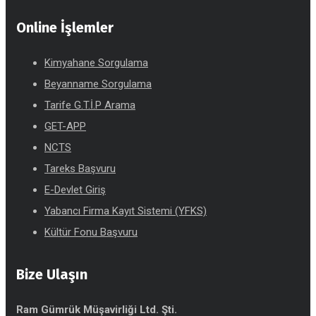
Online İşlemler
Kimyahane Sorgulama
Beyanname Sorgulama
Tarife G.T.İ.P Arama
GET-APP
NCTS
Tareks Başvuru
E-Devlet Giriş
Yabancı Firma Kayıt Sistemi (YFKS)
Kültür Fonu Başvuru
Bize Ulaşın
Ram Gümrük Müşavirliği Ltd. Şti.