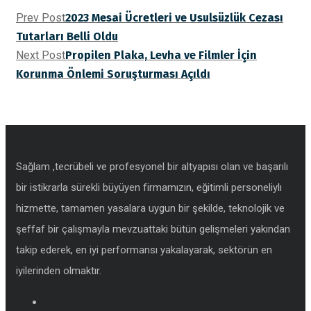
Prev Post
2023 Mesai Ücretleri ve Usulsüzlük Cezası
Tutarları Belli Oldu
Next Post
Propilen Plaka, Levha ve Filmler İçin
Korunma Önlemi Soruşturması Açıldı
Sağlam ,tecrübeli ve profesyonel bir altyapısı olan ve başarılı
bir istikrarla sürekli büyüyen firmamızın, eğitimli personeliylı
hizmette, tamamen yasalara uygun bir şekilde, teknolojik ve
şeffaf bir çalışmayla mevzuattaki bütün gelişmeleri yakından
takip ederek, en iyi performansı yakalayarak, sektörün en
iyilerinden olmaktır.