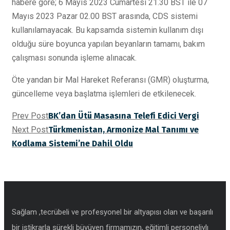
habere göre; 6 Mayıs 2023 Cumartesi 21.30 BST ile 07
Mayıs 2023 Pazar 02.00 BST arasında, CDS sistemi
kullanılamayacak. Bu kapsamda sistemin kullanım dışı
olduğu süre boyunca yapılan beyanların tamamı, bakım
çalışması sonunda işleme alınacak.
Öte yandan bir Mal Hareket Referansı (GMR) oluşturma,
güncelleme veya başlatma işlemleri de etkilenecek.
Prev Post
BK’dan Ütü Masasına Telefi Edici Vergi
Next Post
Türkmenistan, Armonize Mal Tanımı ve
Kodlama Sistemi’ne Dahil Oldu
Sağlam ,tecrübeli ve profesyonel bir altyapısı olan ve başarılı
bir istikrarla sürekli büyüyen firmamızın, eğitimli personeliylı