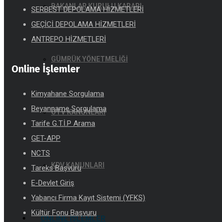
BAKANLAR KURULU KARARI
SERBEST DEPOLAMA HİZMETLERİ
GEÇİCİ DEPOLAMA HİZMETLERİ
ANTREPO HİZMETLERİ
GÜMRÜK YÖNETMELİĞİ
Online İşlemler
Kimyahane Sorgulama
Beyanname Sorgulama
ÖTV KANUNLARI
Tarife G.T.İ.P Arama
GET-APP
NCTS
KDV KANUNLARI
Tareks Başvuru
E-Devlet Giriş
Yabancı Firma Kayıt Sistemi (YFKS)
Kültür Fonu Başvuru
ONLINE İŞLEMLER