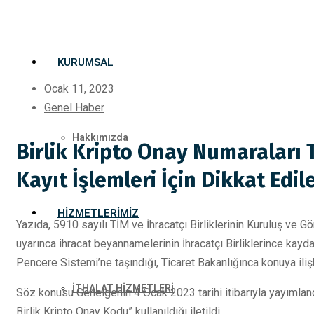
KURUMSAL
Ocak 11, 2023
Genel Haber
Hakkımızda
Birlik Kripto Onay Numaraları
Kayıt İşlemleri İçin Dikkat Edi
HIZMETLERIMIZ
Yazıda, 5910 sayılı TİM ve İhracatçı Birliklerinin Kuruluş ve G
uyarınca ihracat beyannamelerinin İhracatçı Birliklerince kayda 
Pencere Sistemi’ne taşındığı, Ticaret Bakanlığınca konuya iliş
İTHALAT HİZMETLERİ
Söz konusu Genelgenin 4 Ocak 2023 tarihi itibarıyla yayımland
Birlik Kripto Onay Kodu” kullanıldığı iletildi.