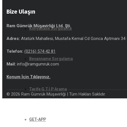
Bize Ulaşın
Ram Gümrük Müşavirliği Ltd. Şti.
Kimyahane Sorgulama
Adres:
Atatürk Mahallesi, Mustafa Kemal Cd Gonca Aptmanı 34 –
Telefon:
(0216) 574 42 81
Beyanname Sorgulama
Mail:
info@ramgumruk.com
Konum İçin Tıklayınız.
Tarife G.T.İ.P Arama
© 2026 Ram Gümrük Müşavirliği | Tüm Hakları Saklıdır.
GET-APP