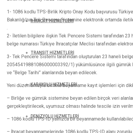
1- 1086 kodlu TPS-Birlik Kripto Onay Kodu başvurusu Türkiye İ
Bakanlığı’nın Tek Pencere Sistemine elektronik ortamda ileti
İHRACAT HİZMETLERİ
.
2- İletilen bilgilere ilişkin Tek Pencere Sistemi tarafından 
belge numarası Türkiye İhracatçılar Meclisi tarafından elekt
TRANSİT HİZMETLERİ
3- Tek Pencere Sistemi tarafından oluşturulan 23 haneli belg
20545419881086000003392/1) yükümlüsünce ilgili gümrük b
ve “Belge Tarihi” alanlarında beyan edilecek.
KARAYOLU HİZMETLERİ
Yeni düzenlemeyle birlikte beyanname kayıt işlemleri için dik
– Birliğe ve gümrük sistemine beyan edilen birçok veri alanla
gerçekleştirilecek, uyumsuz olması halinde tescile izin veril
DENİZYOLU HİZMETLERİ
– 1086 kodlu TPS-ID yalnızca bir beyannamede kullanılabile
– İhracat beyannamelerinde 1086 kodlu TPS-ID alanı zorunlu o