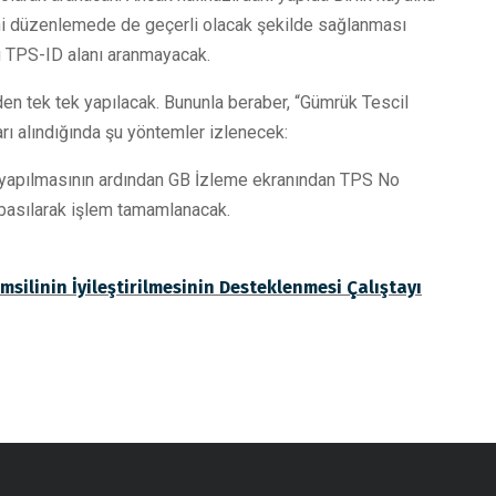
ni düzenlemede de geçerli olacak şekilde sağlanması
u TPS-ID alanı aranmayacak.
en tek tek yapılacak. Bununla beraber, “Gümrük Tescil
ı alındığında şu yöntemler izlenecek:
 yapılmasının ardından GB İzleme ekranından TPS No
asılarak işlem tamamlanacak.
silinin İyileştirilmesinin Desteklenmesi Çalıştayı