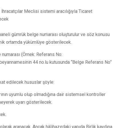
hracatçılar Meclisi sistemi aracılığıyla Ticaret
lecek
23 haneli gümrük belge numarası oluşturulur ve söz konusu
ronik ortamda yükümlüye gösterilecek.
e numarası (Örnek: Referans No:
eyannamesinin 44 no.lu kutusunda “Belge Referans No”
kat edilecek hususlar şöyle:
rının uyumlu olup olmadığına dair sistemsel kontroller
meyerek uyarı gösterilecek.
cek.
larak aranacak. Ancak hâlihazırdaki yapıda Birlik kaydına