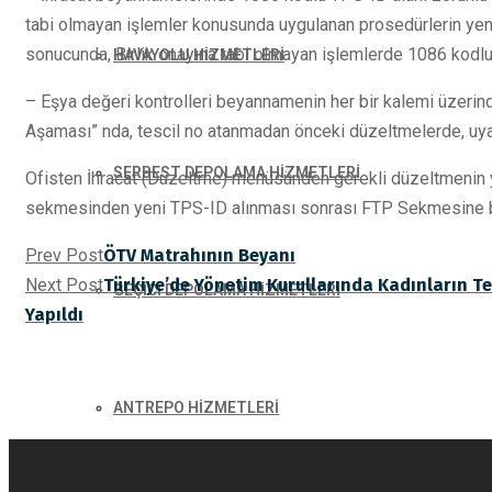
tabi olmayan işlemler konusunda uygulanan prosedürlerin ye
sonucunda, Birlik onayına tabi olmayan işlemlerde 1086 kodl
HAVAYOLU HİZMETLERİ
– Eşya değeri kontrolleri beyannamenin her bir kalemi üzerind
Aşaması” nda, tescil no atanmadan önceki düzeltmelerde, uyar
SERBEST DEPOLAMA HİZMETLERİ
Ofisten İhracat (Düzeltme) menüsünden gerekli düzeltmenin
sekmesinden yeni TPS-ID alınması sonrası FTP Sekmesine b
Prev Post
ÖTV Matrahının Beyanı
Next Post
Türkiye’de Yönetim Kurullarında Kadınların Tem
GEÇİCİ DEPOLAMA HİZMETLERİ
Yapıldı
ANTREPO HİZMETLERİ