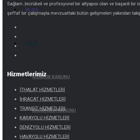
Sağlam ,tecrübeli ve profesyonel bir altyapısı olan ve başarılı bir 
BLOG
şeffaf bir çalışmayla mevzuattaki bütün gelişmeleri yakından takip
S.S.S
Hizmetlerimiz
GÜMRÜK KANUNU
İTHALAT HİZMETLERİ
İHRACAT HİZMETLERİ
TRANSİT HİZMETLERİ
KAÇAKÇILIK KANUNU
KARAYOLU HİZMETLERİ
DENİZYOLU HİZMETLERİ
HAVAYOLU HİZMETLERİ