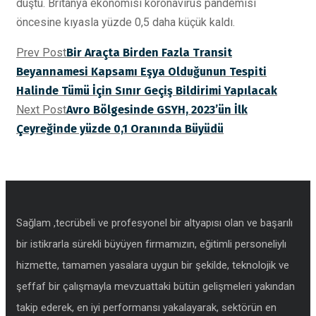
düştü. Britanya ekonomisi koronavirüs pandemisi
öncesine kıyasla yüzde 0,5 daha küçük kaldı.
Prev Post
Bir Araçta Birden Fazla Transit
Beyannamesi Kapsamı Eşya Olduğunun Tespiti
Halinde Tümü İçin Sınır Geçiş Bildirimi Yapılacak
Next Post
Avro Bölgesinde GSYH, 2023’ün İlk
Çeyreğinde yüzde 0,1 Oranında Büyüdü
Sağlam ,tecrübeli ve profesyonel bir altyapısı olan ve başarılı
bir istikrarla sürekli büyüyen firmamızın, eğitimli personeliylı
hizmette, tamamen yasalara uygun bir şekilde, teknolojik ve
şeffaf bir çalışmayla mevzuattaki bütün gelişmeleri yakından
takip ederek, en iyi performansı yakalayarak, sektörün en