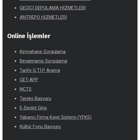
GEÇİCİ DEPOLAMA HİZMETLERİ
ANTREPO HİZMETLERİ
Online İşlemler
Kimyahane Sorgulama
Beyanname Sorgulama
Tarife G.T.İ.P Arama
GET-APP
NCTS
Tareks Başvuru
E-Devlet Giriş
Yabancı Firma Kayıt Sistemi (YFKS)
Kültür Fonu Başvuru