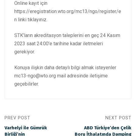
Online kayıt için
https://eregistration.wto.org/mc13/ngo/register/e
n
linki tıklayınız.
STK’ların akreditasyon taleplerini en geç 24 Kasım
2023 saat 24:00’e tarihine kadar iletmeleri
gerekiyor.
Konuya ilişkin daha detaylı bilgi almak isteyenler
mc13-ngo@wto.org
mail adresinde iletişime
geçebilirler.
PREV POST
NEXT POST
Varhelyi ile Gümrük
ABD Türkiye’den Çelik
Birliği’nin
Boru İthalatında Damping