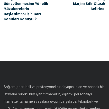
Güncellenmesine Yönelik
Marjını Sıfır Olarak
Müzakerelerin
Belirledi
Başlatılması İçin Bazı
Konuları Konuştuk
Sağlam ,tecrübeli ve profesyonel bir altyapısı olan ve başarılı bir
istikrarla sürekli büyüyen firmamızın, eğitimli personeliylı
hizmette, tamamen yasalara uygun bir şekilde, teknolojik ve
şeffaf bir çalışmayla mevzuattaki bütün gelişmeleri yakından