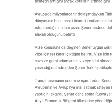
ticaretin arttığını ancak kotaların artmadığını, 
Avrupa’da milyonlarca tır dolaşımdayken Türki
dünyasının bunu sanki ticareti kısıtlamanın bir
istenmediğinin altını çizen Şener sadece dol
alakalı olduğunu belirtti.
Vize konusuna da değinen Şener uygun şekilde ç
vize için ret kararı çıktığını belirtti. Vize 
hava ve gemi adamlarının vizeye tabi olmadan 
yaşandığını ifade eden Şener Türk lojistikçil
Transit taşımanın önemine işaret eden Şene
Avrupa’nın ve Avrupa’ya mal satmak isteyen Ru
yaptığını aktardı. Şener daha sonra Rusya’ya
Asya Ekonomik Bölgesi ülkelerine yöneldiğini