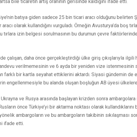
artsa bile ticaretin artış oranının gerisinde kaldığını ifade etti.
ye’nin batıya giden sadece 25 bin ticari aracı olduğunu belirten Ş
 aracı olarak kullandığını vurguladı. Örneğin Avusturya’da boş tırla
u tırlara izin belgesi sorulmasının bu durumun çevre faktörlerin
alışan, daha önce gerçekleştirdiği ülke giriş çıkışlarıyla ilgili hi
için randevu verilmemesinin ve 6 ayda bir yeniden vize istenmesinin
farklı bir kartla seyahat ettiklerini aktardı. Siyasi gündemin de 
erin engellenmesiyle bu alanda oluşan boşluğun AB üyesi ülkelere a
r Ukrayna ve Rusya arasında başlayan krizden sonra ambargolar
sların önce Türkiye’yi bir aktarma noktası olarak kullandıklarını b
 yönelik ambargoların ve bu ambargoların takibinin sıkılaşması so
 ifade etti.