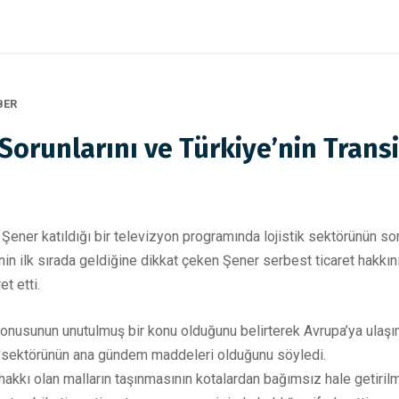
BER
Sorunlarını ve Türkiye’nin Trans
ener katıldığı bir televizyon programında lojistik sektörünün soru
iğinin ilk sırada geldiğine dikkat çeken Şener serbest ticaret hakk
et etti.
k konusunun unutulmuş bir konu olduğunu belirterek Avrupa’ya ulaş
tik sektörünün ana gündem maddeleri olduğunu söyledi.
akkı olan malların taşınmasının kotalardan bağımsız hale getirilme