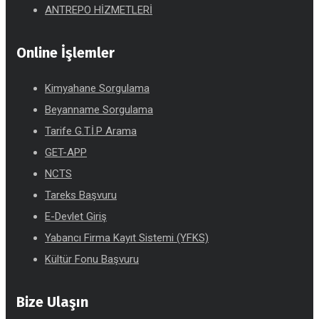
ANTREPO HİZMETLERİ
Online İşlemler
Kimyahane Sorgulama
Beyanname Sorgulama
Tarife G.T.İ.P Arama
GET-APP
NCTS
Tareks Başvuru
E-Devlet Giriş
Yabancı Firma Kayıt Sistemi (YFKS)
Kültür Fonu Başvuru
Bize Ulaşın