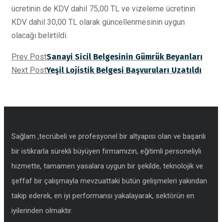
ücretinin de KDV dahil 75,00 TL ve vizeleme ücretinin
KDV dahil 30,00 TL olarak güncellenmesinin uygun
olacağı belirtildi.
Prev Post
Sanayi Sicil Belgesinin Gümrük Beyanları
Next Post
Yeşil Lojistik Belgesi Başvuruları Uzatıldı
Sağlam ,tecrübeli ve profesyonel bir altyapısı olan ve başarılı
bir istikrarla sürekli büyüyen firmamızın, eğitimli personeliylı
hizmette, tamamen yasalara uygun bir şekilde, teknolojik ve
şeffaf bir çalışmayla mevzuattaki bütün gelişmeleri yakından
takip ederek, en iyi performansı yakalayarak, sektörün en
iyilerinden olmaktır.