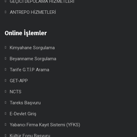
GEÇİCİ DEPOLAMA HİZMETLERİ
ANTREPO HİZMETLERİ
Online İşlemler
Kimyahane Sorgulama
Beyanname Sorgulama
Tarife G.T.İ.P Arama
GET-APP
NCTS
Tareks Başvuru
E-Devlet Giriş
Yabancı Firma Kayıt Sistemi (YFKS)
Kültür Fonu Başvuru