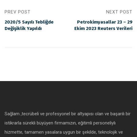
PREV POST
NEXT POST
2020/5 Sayılı Tebliğde
Petrokimyasallar 23 – 29
Değişiklik Yapıldı
Ekim 2023 Reuters Verileri
Sağlam ,tecrübeli ve profesyonel bir altyapısı olan ve başarılı bir
istikrarla sürekli büyüyen firmamızın, eğitimli personeliylı
hizmette, tamamen yasalara uygun bir şekilde, teknolojik ve