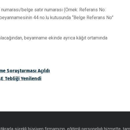
e numarası/belge satır numarası (Örnek: Referans No:
eyannamesinin 44 no.lu kutusunda “Belge Referans No”
r alacağından, beyanname ekinde ayrıca kâğıt ortamında
me Soruşturması Açıldı
E Tebliği Yenilendi
istikrarla sürekli büyüyen firmamızın, eğitimli personeliylı hizmette, t