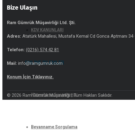
Bize Ulaşın
Ram Gümrük Müşavirliği Ltd. Şti.
KDV KANUNLARI
Adres:
Atatürk Mahallesi, Mustafa Kemal Cd Gonca Aptmanı 34 –
Telefon:
(0216) 574 42 81
ONLINE İŞLEMLER
Mail:
info@ramgumruk.com
Konum İçin Tıklayınız.
Kimyahane Sorgulama
© 2026 Ram Gümrük Müşavirliği | Tüm Hakları Saklıdır.
Beyanname Sorgulama