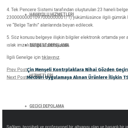
4. Tek Pencere Sistemi tarafından oluşturulan 23 haneli belg
HAVAYOLU HİZMETLERİ
23000000001097000000001/1) yükümlüsünce ilgili gümrük b
ve “Belge Tarihi” alanlarında beyan edilecek.
5. Söz konusu belgeye ilişkin bilgiler elektronik ortamda ye
ıslak imzalı belge aranmayacak.
SERBEST DEPOLAMA
İlgili Genelge için
tıklayınız
.
Prev Post
Çin Menşeli Kontrplaklara Nihai Gözden Geçir
HİZMETLERİ
Next Post
Mecburi Uygulamaya Alınan Ürünlere İlişkin TS
GEÇİCİ DEPOLAMA
Sağlam ,tecrübeli ve profesyonel bir altyapısı olan ve başarılı bir 