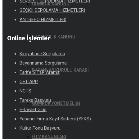
SERBEST DEPOLAMA HİZMETLERİ
GÜMRÜK KANUNU
GEÇİCİ DEPOLAMA HİZMETLERİ
ANTREPO HİZMETLERİ
Online İşlemler
KAÇAKÇILIK KANUNU
Kimyahane Sorgulama
Beyanname Sorgulama
BAKANLAR KURULU KARARI
Tarife G.T.İ.P Arama
GET-APP
NCTS
Tareks Başvuru
GÜMRÜK YÖNETMELİĞİ
E-Devlet Giriş
Yabancı Firma Kayıt Sistemi (YFKS)
Kültür Fonu Başvuru
ÖTV KANUNLARI