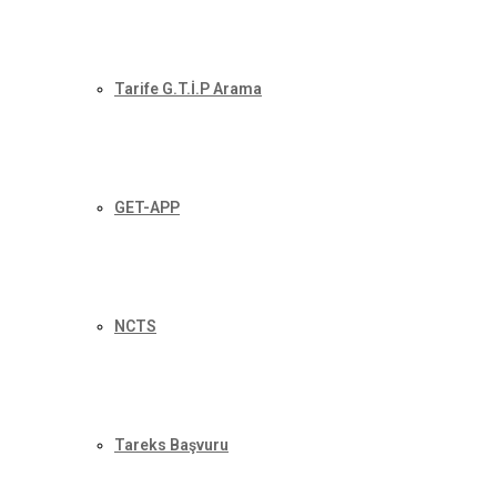
Tarife G.T.İ.P Arama
GET-APP
NCTS
Tareks Başvuru