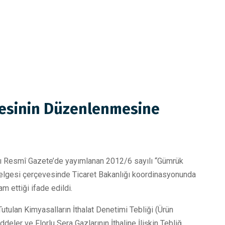
gesinin Düzenlenmesine
lı Resmî Gazete’de yayımlanan 2012/6 sayılı “Gümrük
elgesi çerçevesinde Ticaret Bakanlığı koordinasyonunda
m ettiği ifade edildi.
ulan Kimyasalların İthalat Denetimi Tebliği (Ürün
ler ve Florlu Sera Gazlarının İthaline İlişkin Tebliğ