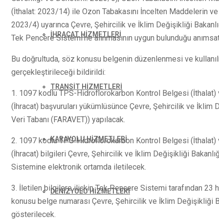
(İthalat: 2023/14) ile Ozon Tabakasını İncelten Maddelerin ve Fl
2023/4) uyarınca Çevre, Şehircilik ve İklim Değişikliği Bakan
İHRACAT HİZMETLERİ
Tek Pencere Sistemi’ne alınmasının uygun bulunduğu anımsatı
Bu doğrultuda, söz konusu belgenin düzenlenmesi ve kullanılma
gerçekleştirileceği bildirildi:
TRANSİT HİZMETLERİ
1. 1097 kodlu TPS-Hidroflorokarbon Kontrol Belgesi (İthalat
(İhracat) başvuruları yükümlüsünce Çevre, Şehircilik ve İklim 
Veri Tabanı (FARAVET)) yapılacak.
KARAYOLU HİZMETLERİ
2. 1097 kodlu TPS-Hidroflorokarbon Kontrol Belgesi (İthalat
(İhracat) bilgileri Çevre, Şehircilik ve İklim Değişikliği Bakanl
Sistemine elektronik ortamda iletilecek.
3. İletilen bilgilere ilişkin Tek Pencere Sistemi tarafından 2
DENİZYOLU HİZMETLERİ
konusu belge numarası Çevre, Şehircilik ve İklim Değişikliği
gösterilecek.