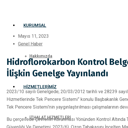
KURUMSAL
Mayıs 11, 2023
Genel Haber
Hakkımızda
Hidroflorokarbon Kontrol Bel
İlişkin Genelge Yayınlandı
HIZMETLERIMIZ
2023/10 sayılı Genelgede; 20/03/2012 tarihli ve 28239 sayı
Hizmetlerinde Tek Pencere Sistemi” konulu Başbakanlık Gen
Tek Pencere Sistemi’nin yaygınlaştırılması çalışmalarının deva
İTHALAT HİZMETLERİ
Bu çerçevede Çevrenin Korunması Yönünden Kontrol Altında Tut
Güvenliği Ve Denetimi: 2023/6), Ozon Tabakasını İncelten Madde