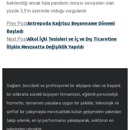
beklendiği ancak hala pandemi öncesi seviyeleri olan
yüzde 3,5’in üzerinde olduğu vurgulandı.
Prev Post
Antrepoda Kağıtsız Beyanname Dönemi
Başladı
Next Post
Alkol İçki Tesisleri ve İç ve Dış Ticaretine
İlişkin Mevzuatta Değişiklik Yapıldı
Sağlam ,tecrübeli ve profesyonel bir altyapısı olan ve başarılı
bir istikrarla sürekli büyüyen firmamızın, eğitimli personeliylı
hizmette, tamamen yasalara uygun bir şekilde, teknolojik ve
şeffaf bir çalışmayla mevzuattaki bütün gelişmeleri yakından
takip ederek, en iyi performansı yakalayarak, sektörün en
iyilerinden olmaktır.