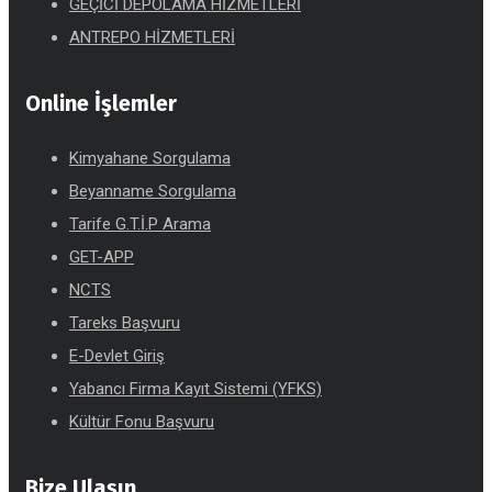
GEÇİCİ DEPOLAMA HİZMETLERİ
ANTREPO HİZMETLERİ
Online İşlemler
Kimyahane Sorgulama
Beyanname Sorgulama
Tarife G.T.İ.P Arama
GET-APP
NCTS
Tareks Başvuru
E-Devlet Giriş
Yabancı Firma Kayıt Sistemi (YFKS)
Kültür Fonu Başvuru
Bize Ulaşın