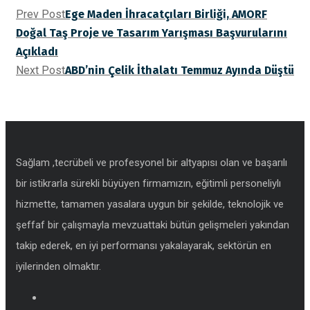
Prev Post
Ege Maden İhracatçıları Birliği, AMORF
Doğal Taş Proje ve Tasarım Yarışması Başvurularını
Açıkladı
Next Post
ABD’nin Çelik İthalatı Temmuz Ayında Düştü
Sağlam ,tecrübeli ve profesyonel bir altyapısı olan ve başarılı
bir istikrarla sürekli büyüyen firmamızın, eğitimli personeliylı
hizmette, tamamen yasalara uygun bir şekilde, teknolojik ve
şeffaf bir çalışmayla mevzuattaki bütün gelişmeleri yakından
takip ederek, en iyi performansı yakalayarak, sektörün en
iyilerinden olmaktır.