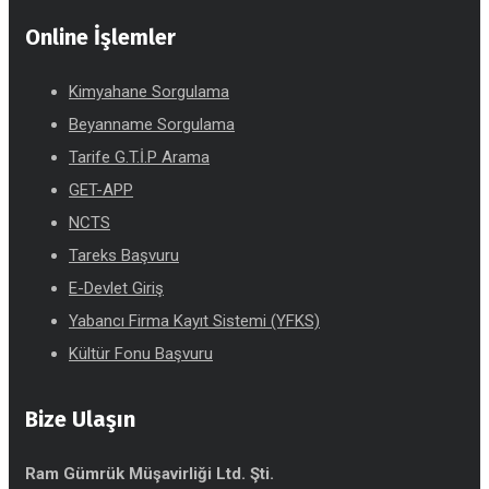
Online İşlemler
Kimyahane Sorgulama
Beyanname Sorgulama
Tarife G.T.İ.P Arama
GET-APP
NCTS
Tareks Başvuru
E-Devlet Giriş
Yabancı Firma Kayıt Sistemi (YFKS)
Kültür Fonu Başvuru
Bize Ulaşın
Ram Gümrük Müşavirliği Ltd. Şti.