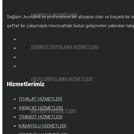
HAVAYOLU HİZMETLERİ
Sağlam ,tecrübeli ve profesyonel bir altyapısı olan ve başarılı bir 
şeffaf bir çalışmayla mevzuattaki bütün gelişmeleri yakından takip
SERBEST DEPOLAMA HİZMETLERİ
GEÇİCİ DEPOLAMA HİZMETLERİ
Hizmetlerimiz
İTHALAT HİZMETLERİ
İHRACAT HİZMETLERİ
ANTREPO HİZMETLERİ
TRANSİT HİZMETLERİ
KARAYOLU HİZMETLERİ