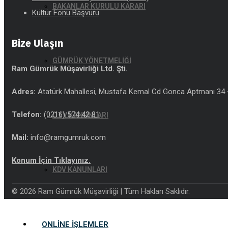
BAKANLAR KURULU KARARI
Kültür Fonu Başvuru
Bize Ulaşın
GÜMRÜK YÖNETMELİĞİ
Ram Gümrük Müşavirliği Ltd. Şti.
Adres:
Atatürk Mahallesi, Mustafa Kemal Cd Gonca Aptmanı 34 –
Telefon:
(0216) 574 42 81
ÖTV KANUNLARI
Mail:
info@ramgumruk.com
Konum İçin Tıklayınız.
KDV KANUNLARI
© 2026 Ram Gümrük Müşavirliği | Tüm Hakları Saklıdır.
ONLINE İŞLEMLER