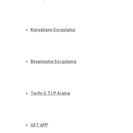
Kimyahane Sorgulama
Beyanname Sorgulama
Tarife G.T.İ.P Arama
GET-APP