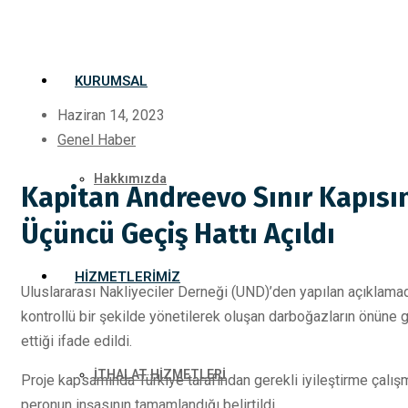
KURUMSAL
Haziran 14, 2023
Genel Haber
Hakkımızda
Kapitan Andreevo Sınır Kapısınd
Üçüncü Geçiş Hattı Açıldı
HIZMETLERIMIZ
Uluslararası Nakliyeciler Derneği (UND)’den yapılan açıklamada
kontrollü bir şekilde yönetilerek oluşan darboğazların önüne g
ettiği ifade edildi.
İTHALAT HİZMETLERİ
Proje kapsamında Türkiye tarafından gerekli iyileştirme çalış
peronun inşasının tamamlandığı belirtildi.