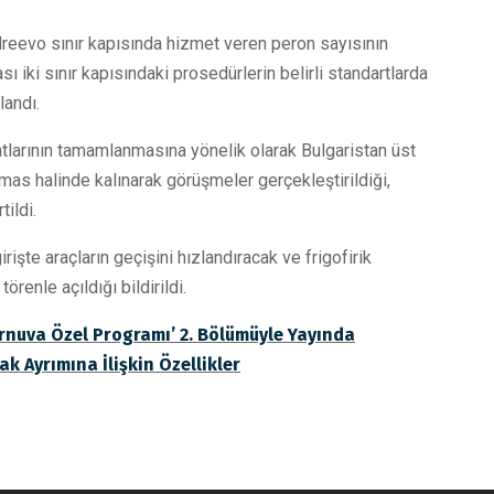
dreevo sınır kapısında hizmet veren peron sayısının
ı iki sınır kapısındaki prosedürlerin belirli standartlarda
andı.
atlarının tamamlanmasına yönelik olarak Bulgaristan üst
mas halinde kalınarak görüşmeler gerçekleştirildiği,
ildi.
şte araçların geçişini hızlandıracak ve frigofirik
törenle açıldığı bildirildi.
rnuva Özel Programı’ 2. Bölümüyle Yayında
k Ayrımına İlişkin Özellikler