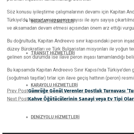
Söz konusu iyileştirme çalışmalarının devamı için Kapitan An
Türkiye’de hizmet veren peron sayısı ile aynı sayıya çıkartılmas
İHRACAT HİZMETLERİ
ve aksamadan devam etmesi açısından önem arz ettiği vurgul
Bu doğrultuda, Kapitan Andreevo sınır kapısındaki peron inşa
düzey Bürokratları ve Türk Bulgaristan misyonları ile yoğun te
TRANSİT HİZMETLERİ
gelinen son durumda ise ilave peron inşası tamamlandığı belirt
Bu kapsamda Kapitan Andreevo Sınır Kapısı’nda Türkiye’den giri
(soğutmalı taşıtlar) tırlar için ilave geçiş hattının (peron) resmi 
KARAYOLU HİZMETLERİ
Prev Post
Gümrüğe Gönül Verenler Dostluk Turnuvası ‘Tu
Next Post
Kahve Öğütücülerinin Sanayi veya Ev Tipi Olara
DENİZYOLU HİZMETLERİ