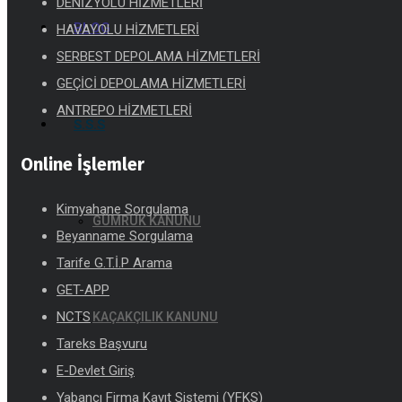
DENİZYOLU HİZMETLERİ
BLOG
HAVAYOLU HİZMETLERİ
SERBEST DEPOLAMA HİZMETLERİ
GEÇİCİ DEPOLAMA HİZMETLERİ
ANTREPO HİZMETLERİ
S.S.S
Online İşlemler
Kimyahane Sorgulama
GÜMRÜK KANUNU
Beyanname Sorgulama
Tarife G.T.İ.P Arama
GET-APP
NCTS
KAÇAKÇILIK KANUNU
Tareks Başvuru
E-Devlet Giriş
Yabancı Firma Kayıt Sistemi (YFKS)