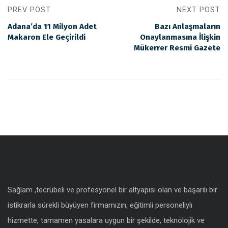
PREV POST
NEXT POST
Adana’da 11 Milyon Adet
Bazı Anlaşmaların
Makaron Ele Geçirildi
Onaylanmasına İlişkin
Mükerrer Resmi Gazete
Sağlam ,tecrübeli ve profesyonel bir altyapısı olan ve başarılı bir
istikrarla sürekli büyüyen firmamızın, eğitimli personeliylı
hizmette, tamamen yasalara uygun bir şekilde, teknolojik ve