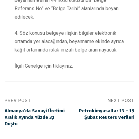
beyannamesinin 44 no.lu kutusunda “Belge
Referans No” ve “Belge Tarihi” alanlarında beyan
edilecek.
4. Söz konusu belgeye ilişkin bilgiler elektronik
ortamda yer alacağından, beyanname ekinde ayrıca
kâğıt ortamında ıslak imzalı belge aranmayacak.
İlgili Genelge için
tıklayınız
.
PREV POST
NEXT POST
Almanya’da Sanayi Üretimi
Petrokimyasallar 13 – 19
Aralık Ayında Yüzde 3,1
Şubat Reuters Verileri
Düştü