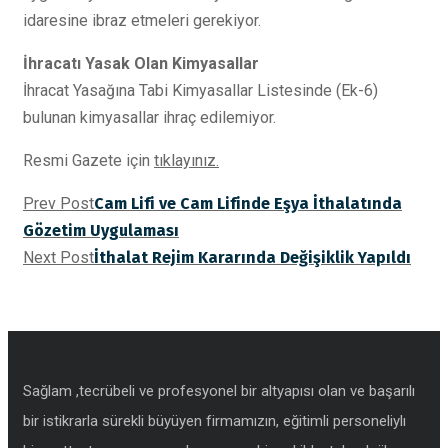
idaresine ibraz etmeleri gerekiyor.
İhracatı Yasak Olan Kimyasallar
İhracat Yasağına Tabi Kimyasallar Listesinde (Ek-6)
bulunan kimyasallar ihraç edilemiyor.
Resmi Gazete için
tıklayınız.
Prev Post
Cam Lifi ve Cam Lifinde Eşya İthalatında
Gözetim Uygulaması
Next Post
İthalat Rejim Kararında Değişiklik Yapıldı
Sağlam ,tecrübeli ve profesyonel bir altyapısı olan ve başarılı
bir istikrarla sürekli büyüyen firmamızın, eğitimli personeliylı