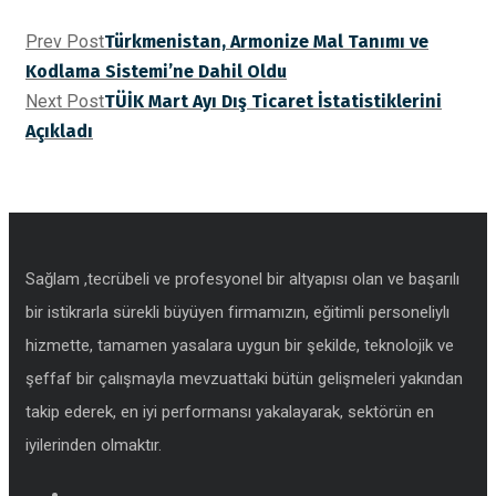
Prev Post
Türkmenistan, Armonize Mal Tanımı ve
Kodlama Sistemi’ne Dahil Oldu
Next Post
TÜİK Mart Ayı Dış Ticaret İstatistiklerini
Açıkladı
Sağlam ,tecrübeli ve profesyonel bir altyapısı olan ve başarılı
bir istikrarla sürekli büyüyen firmamızın, eğitimli personeliylı
hizmette, tamamen yasalara uygun bir şekilde, teknolojik ve
şeffaf bir çalışmayla mevzuattaki bütün gelişmeleri yakından
takip ederek, en iyi performansı yakalayarak, sektörün en
iyilerinden olmaktır.