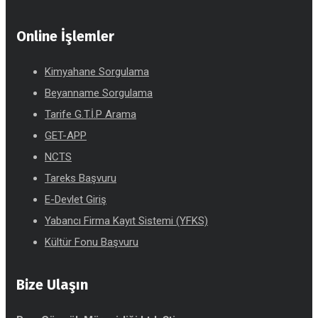
Online İşlemler
Kimyahane Sorgulama
Beyanname Sorgulama
Tarife G.T.İ.P Arama
GET-APP
NCTS
Tareks Başvuru
E-Devlet Giriş
Yabancı Firma Kayıt Sistemi (YFKS)
Kültür Fonu Başvuru
Bize Ulaşın