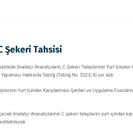
C Şekeri Tahsisi
tede İmalatçı-İhracatçıların, C Şekeri Taleplerinin Yurt İçinden
 Yapılması Hakkında Tebliğ (Tebliğ No: 2023/4) yer aldı.
aleplerinin Yurt İçinden Karşılanması Şartları ve Uygulama Esaslar
.
ek İmalatçı-ihracatçılarının C şekeri taleplerini yurt içinden ka
 edilebilecek.