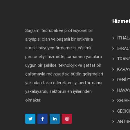
Hizmet
Sağlam ,tecrübeli ve profesyonel bir
İTHAL
altyapısı olan ve başarılı bir istikrarla
sürekli büyüyen firmamızın, eğitimli
İHRAC
personeliylı hizmette, tamamen yasalara
TRANS
uygun bir şekilde, teknolojik ve şeffaf bir
KARAY
çalışmayla mevzuattaki bütün gelişmeleri
DENİZ
yakından takip ederek, en iyi performansı
HAVAY
yakalayarak, sektörün en iyilerinden
olmaktır.
SERBE
GEÇİC
ANTRE