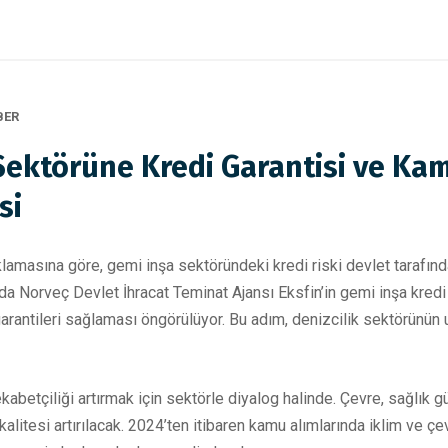
BER
Sektörüne Kredi Garantisi ve Ka
si
ıklamasına göre, gemi inşa sektöründeki kredi riski devlet tarafı
da Norveç Devlet İhracat Teminat Ajansı Eksfin’in gemi inşa kred
arantileri sağlaması öngörülüyor. Bu adım, denizcilik sektörünün u
etçiliği artırmak için sektörle diyalog halinde. Çevre, sağlık güv
kalitesi artırılacak. 2024’ten itibaren kamu alımlarında iklim ve ç