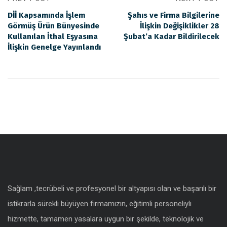
Dİİ Kapsamında İşlem
Şahıs ve Firma Bilgilerine
Görmüş Ürün Bünyesinde
İlişkin Değişiklikler 28
Kullanılan İthal Eşyasına
Şubat’a Kadar Bildirilecek
İlişkin Genelge Yayınlandı
Sağlam ,tecrübeli ve profesyonel bir altyapısı olan ve başarılı bir
istikrarla sürekli büyüyen firmamızın, eğitimli personeliylı
hizmette, tamamen yasalara uygun bir şekilde, teknolojik ve