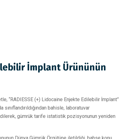
ilebilir İmplant Ürününün
etle, “RADIESSE (+) Lidocaine Enjekte Edilebilir İmplant”
a sınıflandırıldığından bahisle, laboratuvar
edilerek, gümrük tarife istatistik pozisyonunun yeniden
nunun Dünya Gümrük Örgütüne iletildiği, bahse konu