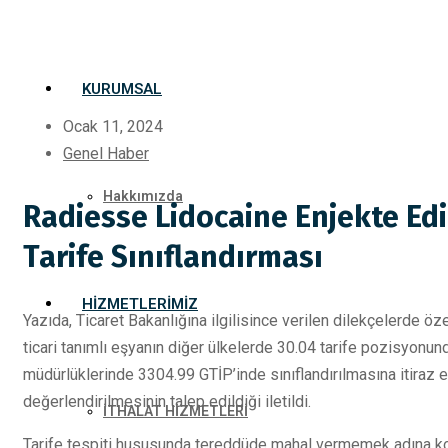
KURUMSAL
Ocak 11, 2024
Genel Haber
Hakkımızda
Radiesse Lidocaine Enjekte Ed
Tarife Sınıflandırması
HIZMETLERIMIZ
Yazıda, Ticaret Bakanlığına ilgilisince verilen dilekçelerde öz
ticari tanımlı eşyanın diğer ülkelerde 30.04 tarife pozisyonund
müdürlüklerinde 3304.99 GTİP’inde sınıflandırılmasına itiraz 
değerlendirilmesinin talep edildiği iletildi.
İTHALAT HİZMETLERİ
Tarife tespiti hususunda tereddüde mahal vermemek adına ko