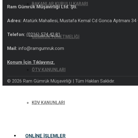
BAKANLAR KURULU KARARI
Ram Gümrük Müşavirliği Ltd. Şti.
Adres:
Atatürk Mahallesi, Mustafa Kemal Cd Gonca Aptmanı 34 –
Telefon:
(0216) 574 42 81
GÜMRÜK YÖNETMELİĞİ
Mail:
info@ramgumruk.com
Konum İçin Tıklayınız.
ÖTV KANUNLARI
© 2026 Ram Gümrük Müşavirliği | Tüm Hakları Saklıdır.
KDV KANUNLARI
ONLINE İŞLEMLER