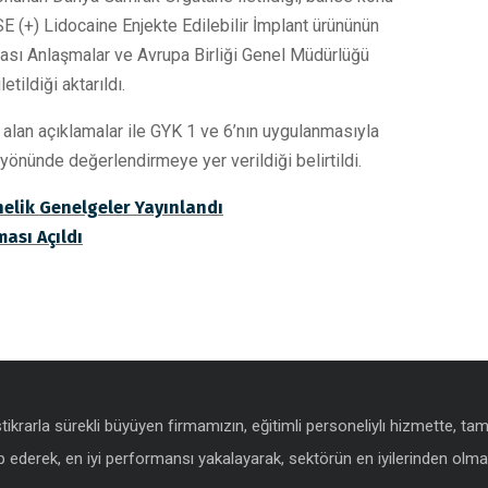
E (+) Lidocaine Enjekte Edilebilir İmplant ürününün
ararası Anlaşmalar ve Avrupa Birliği Genel Müdürlüğü
tildiği aktarıldı.
 alan açıklamalar ile GYK 1 ve 6’nın uygulanmasıyla
 yönünde değerlendirmeye yer verildiği belirtildi.
nelik Genelgeler Yayınlandı
ası Açıldı
istikrarla sürekli büyüyen firmamızın, eğitimli personeliylı hizmette, t
 ederek, en iyi performansı yakalayarak, sektörün en iyilerinden olmak