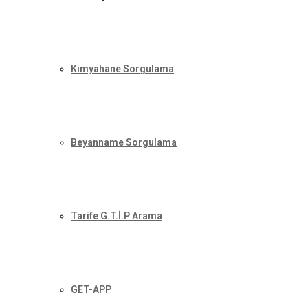
Kimyahane Sorgulama
Beyanname Sorgulama
Tarife G.T.İ.P Arama
GET-APP