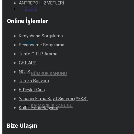
ANTREPO HİZMETLERİ
BLOG
Online İşlemler
Kimyahane Sorgulama
S.S.S
Beyanname Sorgulama
Tarife G.T.İ.P Arama
GET-APP
NCTS
GÜMRÜK KANUNU
Tareks Başvuru
E-Devlet Giriş
Yabancı Firma Kayıt Sistemi (YFKS)
KAÇAKÇILIK KANUNU
Kültür Fonu Başvuru
Bize Ulaşın