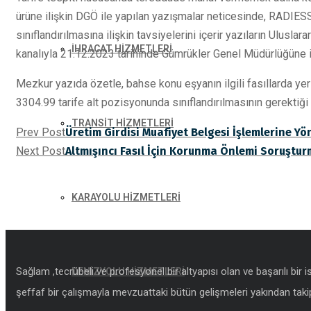
ürüne ilişkin DGÖ ile yapılan yazışmalar neticesinde, RADIESS
sınıflandırılmasına ilişkin tavsiyelerini içerir yazıların Ulusl
İHRACAT HİZMETLERİ
kanalıyla 21.12.2023 tarihinde Gümrükler Genel Müdürlüğüne ile
Mezkur yazıda özetle, bahse konu eşyanın ilgili fasıllarda yer
3304.99 tarife alt pozisyonunda sınıflandırılmasının gerektiği
TRANSİT HİZMETLERİ
Prev Post
Üretim Girdisi Muafiyet Belgesi İşlemlerine Yö
Next Post
Altmışıncı Fasıl İçin Korunma Önlemi Soruşturm
KARAYOLU HİZMETLERİ
Sağlam ,tecrübeli ve profesyonel bir altyapısı olan ve başarılı bir 
DENİZYOLU HİZMETLERİ
şeffaf bir çalışmayla mevzuattaki bütün gelişmeleri yakından takip