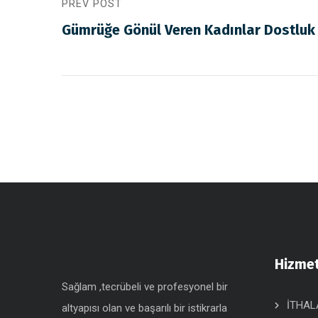
PREV POST
Gümrüğe Gönül Veren Kadınlar Dostluk
Hizmet
Sağlam ,tecrübeli ve profesyonel bir
İTHAL
altyapısı olan ve başarılı bir istikrarla