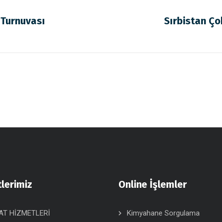
 Turnuvası
Sırbistan Çok
lerimiz
Online İşlemler
AT HİZMETLERİ
Kimyahane Sorgulama