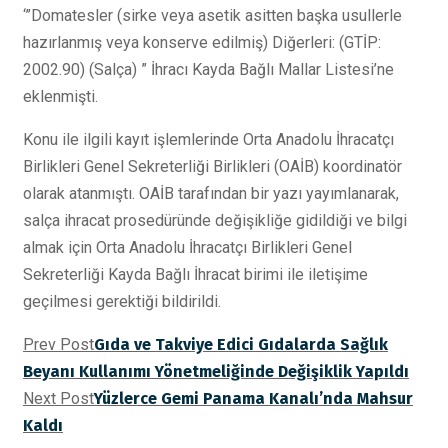
‘”Domatesler (sirke veya asetik asitten başka usullerle
hazırlanmış veya konserve edilmiş) Diğerleri: (GTİP:
2002.90) (Salça) ” İhracı Kayda Bağlı Mallar Listesi’ne
eklenmişti.
Konu ile ilgili kayıt işlemlerinde Orta Anadolu İhracatçı
Birlikleri Genel Sekreterliği Birlikleri (OAİB) koordinatör
olarak atanmıştı. OAİB tarafından bir yazı yayımlanarak,
salça ihracat prosedüründe değişikliğe gidildiği ve bilgi
almak için Orta Anadolu İhracatçı Birlikleri Genel
Sekreterliği Kayda Bağlı İhracat birimi ile iletişime
geçilmesi gerektiği bildirildi.
Prev Post
Gıda ve Takviye Edici Gıdalarda Sağlık
Beyanı Kullanımı Yönetmeliğinde Değişiklik Yapıldı
Next Post
Yüzlerce Gemi Panama Kanalı’nda Mahsur
Kaldı