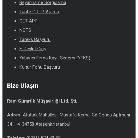
Beyanname Sorgulama
Tarife G.T.İ.P Arama
GET-APP
NCTS
Tareks Başvuru
E-Devlet Giriş
Yabancı Firma Kayıt Sistemi (YFKS)
Kültür Fonu Başvuru
Bize Ulaşın
Ram Gümrük Müşavirliği Ltd. Şti.
Adres:
Atatürk Mahallesi, Mustafa Kemal Cd Gonca Aptmanı
34 – 4, 34758 Ataşehir/İstanbul