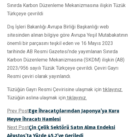
Sınırda Karbon Düzenleme Mekanizmasına ilişkin Tüzük
Türkçeye çevrildi
Dış İşleri Bakanlığı Avrupa Birliği Başkanlığı web
sitesinden alınan bilgiye göre Avrupa Yeşil Mutabakatının
önemli bir parçasını teşkil eden ve 16 Mayıs 2023
tarihinde AB Resmi Gazetesi’nde yayımlanan Sınırda
Karbon Düzenleme Mekanizmasına (SKDM) ilişkin (AB)
2023/956 sayılı Tüzük Türkçeye çevrildi. Çeviri Gayrı
Resmi çeviri olarak yayınlandı.
Tüzüğün Gayrı Resmi Çevirisine ulaşmak için
tıklayınız.
Tüzüğün aslına ulaşmak için
tıklayınız.
Prev Post
Ege İhracatçılarından Japonya’ya Kuru
Meyve İhracatı Hamlesi
Next Post
Çin Çelik Sektörü Satın Alma Endeksi
Ağustos’ta Yüzde 45,2’ye Geriledi