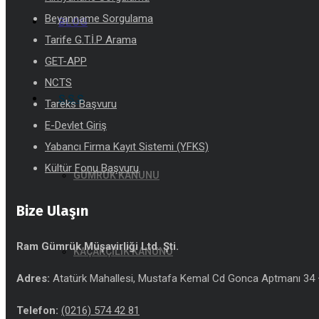
Beyanname Sorgulama
BLOG
Tarife G.T.İ.P Arama
GET-APP
NCTS
S.S.S
Tareks Başvuru
E-Devlet Giriş
Yabancı Firma Kayıt Sistemi (YFKS)
Kültür Fonu Başvuru
GÜMRÜK KANUNU
Bize Ulaşın
Ram Gümrük Müşavirliği Ltd. Şti.
KAÇAKÇILIK KANUNU
Adres:
Atatürk Mahallesi, Mustafa Kemal Cd Gonca Aptmanı 34 –
Telefon:
(0216) 574 42 81