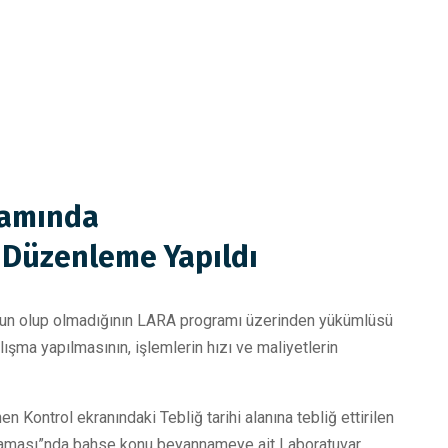
ramında
 Düzenleme Yapıldı
uygun olup olmadığının LARA programı üzerinden yükümlüsü
lışma yapılmasının, işlemlerin hızı ve maliyetlerin
ntrol ekranındaki Tebliğ tarihi alanına tebliğ ettirilen
ulaması”nda bahse konu beyannameye ait Laboratuvar