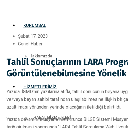
KURUMSAL
Şubat 17, 2023
Genel Haber
Hakkımızda
Tahlil Sonuçlarının LARA Prog
Görüntülenebilmesine Yönelik
HIZMETLERIMIZ
Yazıda, İGMD’nin yazılarına atıfla, tahlil sonucunun beyana 
ve/veya beyan sahibi tarafından ulaşılabilmesine ilişkin bir ça
azaltılması yönünden yerinde olacağının iletildiği belirtildi.
İTHALAT HİZMETLERİ
Yazıda devamla, Muayene Memurunca BİLGE Sistemi Muayenen Ko
tarih girilmesi sonrasında “LARA Tahlil Sorgulama Web Uyg