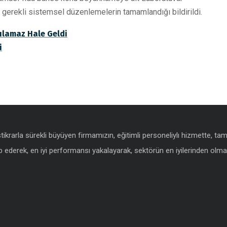
gerekli sistemsel düzenlemelerin tamamlandığı bildirildi.
ılamaz Hale Geldi
i
istikrarla sürekli büyüyen firmamızın, eğitimli personeliylı hizmette, t
 ederek, en iyi performansı yakalayarak, sektörün en iyilerinden olmak