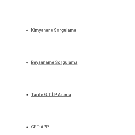
Kimyahane Sorgulama
Beyanname Sorgulama
Tarife G.T.İ.P Arama
GET-APP