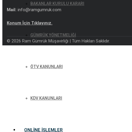
BAKANLAR KURULU KARARI
Mail:
info@ramgumruk.com
Konum İçin Tıklayınız.
GÜMRÜK YÖNETMELİĞİ
© 2026 Ram Gümrük Müşavirliği | Tüm Hakları Saklıdır.
ÖTV KANUNLARI
KDV KANUNLARI
ONLINE İŞLEMLER