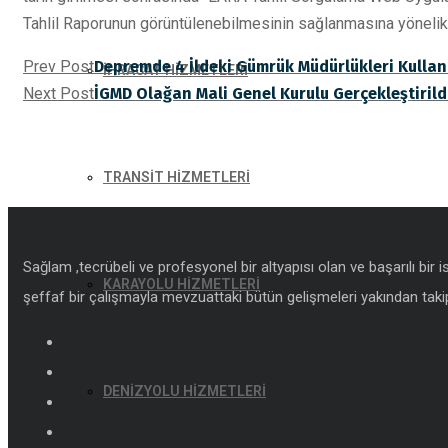
Tahlil Raporunun görüntülenebilmesinin sağlanmasına yönelik 
Prev Post
Depremde 4 İldeki Gümrük Müdürlükleri Kullan
İHRACAT HİZMETLERİ
Next Post
İGMD Olağan Mali Genel Kurulu Gerçekleştirild
TRANSİT HİZMETLERİ
Sağlam ,tecrübeli ve profesyonel bir altyapısı olan ve başarılı bir 
KARAYOLU HİZMETLERİ
şeffaf bir çalışmayla mevzuattaki bütün gelişmeleri yakından takip
DENİZYOLU HİZMETLERİ