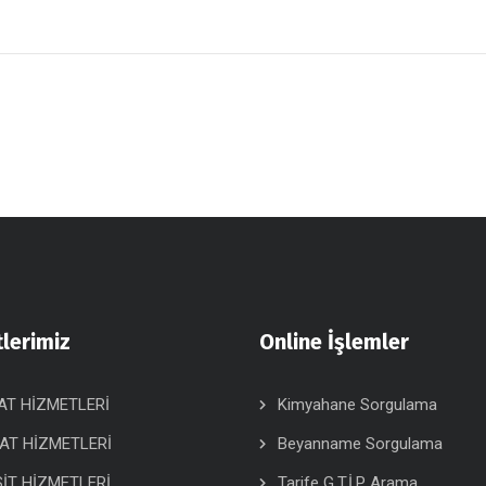
lerimiz
Online İşlemler
AT HİZMETLERİ
Kimyahane Sorgulama
AT HİZMETLERİ
Beyanname Sorgulama
İT HİZMETLERİ
Tarife G.T.İ.P Arama