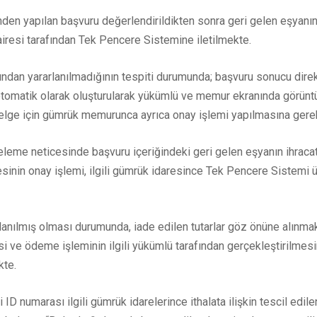
rinden yapılan başvuru değerlendirildikten sonra geri gelen eşyanı
 dairesi tarafından Tek Pencere Sistemine iletilmekte.
asından yararlanılmadığının tespiti durumunda; başvuru sonucu dire
otomatik olarak oluşturularak yükümlü ve memur ekranında görün
belge için gümrük memurunca ayrıca onay işlemi yapılmasına ger
inceleme neticesinde başvuru içeriğindeki geri gelen eşyanın ihraca
inin onay işlemi, ilgili gümrük idaresince Tek Pencere Sistemi ü
rlanılmış olması durumunda, iade edilen tutarlar göz önüne alınm
 ve ödeme işleminin ilgili yükümlü tarafından gerçekleştirilmesi
kte.
 ID numarası ilgili gümrük idarelerince ithalata ilişkin tescil ed