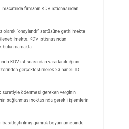
n ihracatında firmanın KDV istisnasından
kt olarak “onaylandı” statüsüne getirilmekte
tülenebilmekte. KDV istisnasından
ek bulunmamakta.
tında KDV istisnasından yararlanıldığının
zerinden gerçekleştirilerek 23 haneli ID
ak suretiyle ödenmesi gereken verginin
nin sağlanması noktasında gerekli işlemlerin
ilen basitleştirilmiş gümrük beyannamesinde