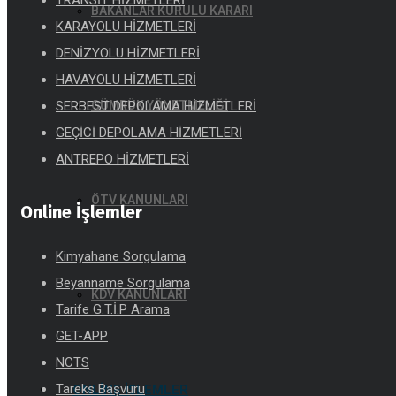
TRANSİT HİZMETLERİ
BAKANLAR KURULU KARARI
KARAYOLU HİZMETLERİ
DENİZYOLU HİZMETLERİ
HAVAYOLU HİZMETLERİ
SERBEST DEPOLAMA HİZMETLERİ
GÜMRÜK YÖNETMELİĞİ
GEÇİCİ DEPOLAMA HİZMETLERİ
ANTREPO HİZMETLERİ
ÖTV KANUNLARI
Online İşlemler
Kimyahane Sorgulama
Beyanname Sorgulama
KDV KANUNLARI
Tarife G.T.İ.P Arama
GET-APP
NCTS
Tareks Başvuru
ONLINE İŞLEMLER