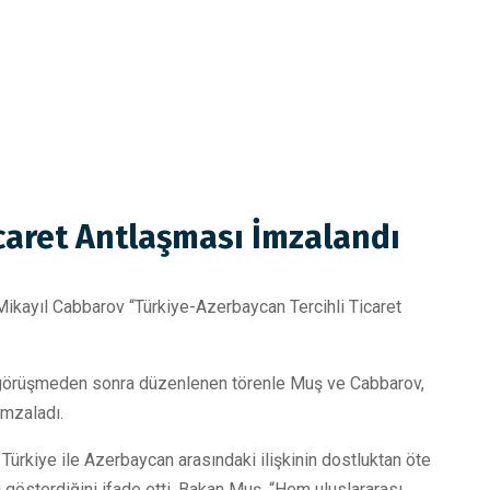
caret Antlaşması İmzalandı
kayıl Cabbarov “Türkiye-Azerbaycan Tercihli Ticaret
ili görüşmeden sonra düzenlenen törenle Muş ve Cabbarov,
imzaladı.
ürkiye ile Azerbaycan arasındaki ilişkinin dostluktan öte
 gösterdiğini ifade etti. Bakan Muş, “Hem uluslararası