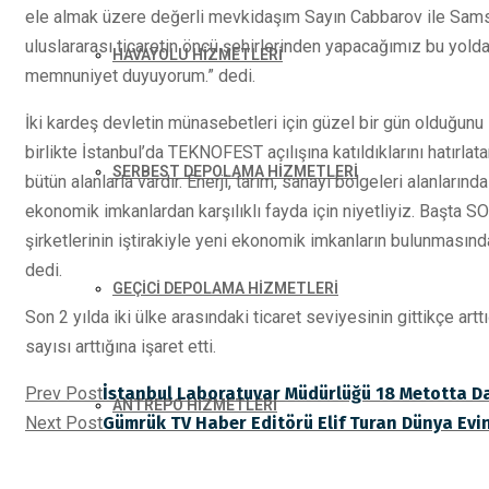
ele almak üzere değerli mevkidaşım Sayın Cabbarov ile Samsu
uluslararası ticaretin öncü şehirlerinden yapacağımız bu yol
HAVAYOLU HİZMETLERİ
memnuniyet duyuyorum.” dedi.
İki kardeş devletin münasebetleri için güzel bir gün olduğunu
birlikte İstanbul’da TEKNOFEST açılışına katıldıklarını hatırlata
SERBEST DEPOLAMA HİZMETLERİ
bütün alanlarla vardır. Enerji, tarım, sanayi bölgeleri alanları
ekonomik imkanlardan karşılıklı fayda için niyetliyiz. Başta
şirketlerinin iştirakiyle yeni ekonomik imkanların bulunmasında
dedi.
GEÇİCİ DEPOLAMA HİZMETLERİ
Son 2 yılda iki ülke arasındaki ticaret seviyesinin gittikçe artt
sayısı arttığına işaret etti.
Prev Post
İstanbul Laboratuvar Müdürlüğü 18 Metotta Da
ANTREPO HİZMETLERİ
Next Post
Gümrük TV Haber Editörü Elif Turan Dünya Evin