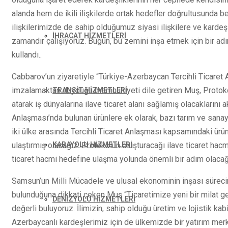
alanda hem de ikili ilişkilerde ortak hedefler doğrultusunda 
ilişkilerimizde de sahip olduğumuz siyasi ilişkilere ve kard
İHRACAT HİZMETLERİ
zamandır çalışıyoruz. Bugün, bu zemini inşa etmek için bir ad
kullandı..
Cabbarov’un ziyaretiyle “Türkiye-Azerbaycan Tercihli Ticare
imzalamaktan duyduğu memnuniyeti dile getiren Muş, Protokol 
TRANSİT HİZMETLERİ
atarak iş dünyalarına ilave ticaret alanı sağlamış olacaklarını a
Anlaşması’nda bulunan ürünlere ek olarak, bazı tarım ve sanayi
iki ülke arasında Tercihli Ticaret Anlaşması kapsamındaki ürün
ulaştırmış olacağız. Protokolün oluşturacağı ilave ticaret hac
KARAYOLU HİZMETLERİ
ticaret hacmi hedefine ulaşma yolunda önemli bir adım olacağı
Samsun’un Milli Mücadele ve ulusal ekonominin inşası sürecin
bulunduğuna dikkati çeken Muş “Ticaretimize yeni bir milat 
DENİZYOLU HİZMETLERİ
değerli buluyoruz. İlimizin, sahip olduğu üretim ve lojistik kabi
Azerbaycanlı kardeşlerimiz için de ülkemizde bir yatırım merk