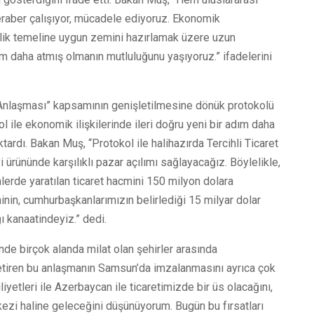
beraber çalışıyor, mücadele ediyoruz. Ekonomik
eşlik temeline uygun zemini hazırlamak üzere uzun
ım daha atmış olmanın mutluluğunu yaşıyoruz.” ifadelerini
t Anlaşması” kapsamının genişletilmesine dönük protokolü
ile ekonomik ilişkilerinde ileri doğru yeni bir adım daha
ktardı. Bakan Muş, “Protokol ile halihazırda Tercihli Ticaret
 ürününde karşılıklı pazar açılımı sağlayacağız. Böylelikle,
lerde yaratılan ticaret hacmini 150 milyon dolara
minin, cumhurbaşkanlarımızın belirlediği 15 milyar dolar
 kanaatindeyiz.” dedi.
de birçok alanda milat olan şehirler arasında
getiren bu anlaşmanın Samsun’da imzalanmasını ayrıca çok
liyetleri ile Azerbaycan ile ticaretimizde bir üs olacağını,
ezi haline geleceğini düşünüyorum. Bugün bu fırsatları