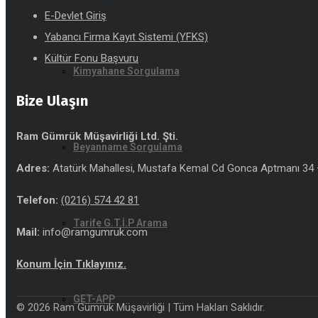
E-Devlet Giriş
Yabancı Firma Kayıt Sistemi (YFKS)
Kültür Fonu Başvuru
Kimyahane Sorgulama
Bize Ulaşın
Ram Gümrük Müşavirliği Ltd. Şti.
Beyanname Sorgulama
Adres:
Atatürk Mahallesi, Mustafa Kemal Cd Gonca Aptmanı 34 –
Telefon:
(0216) 574 42 81
Tarife G.T.İ.P Arama
Mail:
info@ramgumruk.com
Konum İçin Tıklayınız.
GET-APP
© 2026 Ram Gümrük Müşavirliği | Tüm Hakları Saklıdır.