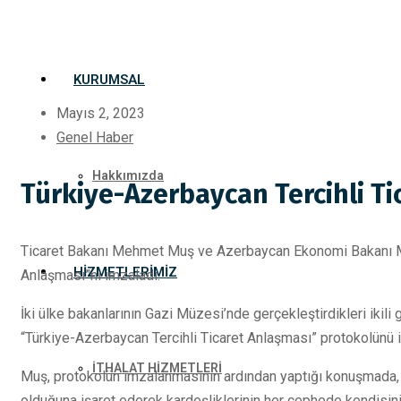
KURUMSAL
Mayıs 2, 2023
Genel Haber
Hakkımızda
Türkiye-Azerbaycan Tercihli Ti
Ticaret Bakanı Mehmet Muş ve Azerbaycan Ekonomi Bakanı Mi
HIZMETLERIMIZ
Anlaşması”nı imzaladı.
İki ülke bakanlarının Gazi Müzesi’nde gerçekleştirdikleri ik
“Türkiye-Azerbaycan Tercihli Ticaret Anlaşması” protokolünü 
İTHALAT HİZMETLERİ
Muş, protokolün imzalanmasının ardından yaptığı konuşmada, T
olduğuna işaret ederek kardeşliklerinin her cephede kendisini