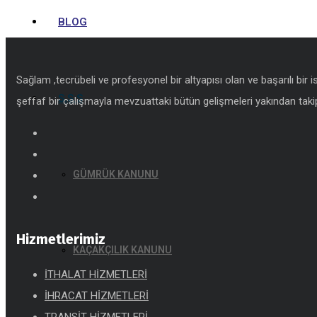
BLOG
Sağlam ,tecrübeli ve profesyonel bir altyapısı olan ve başarılı bir 
S.S.S
şeffaf bir çalışmayla mevzuattaki bütün gelişmeleri yakından takip
GÜMRÜK KANUNU
Hizmetlerimiz
KAÇAKÇILIK KANUNU
İTHALAT HİZMETLERİ
İHRACAT HİZMETLERİ