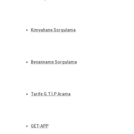
Kimyahane Sorgulama
Beyanname Sorgulama
Tarife G.T.İ.P Arama
GET-APP