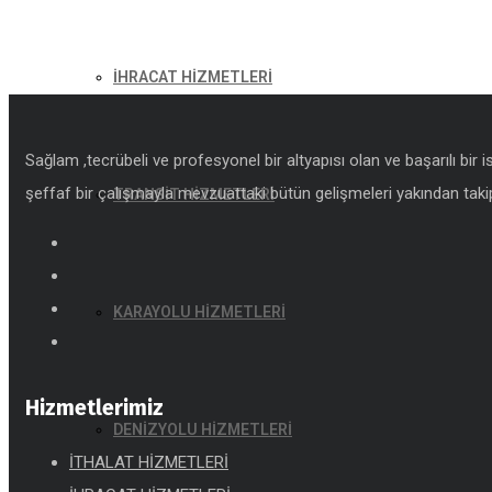
İHRACAT HİZMETLERİ
Sağlam ,tecrübeli ve profesyonel bir altyapısı olan ve başarılı bir 
şeffaf bir çalışmayla mevzuattaki bütün gelişmeleri yakından takip
TRANSİT HİZMETLERİ
KARAYOLU HİZMETLERİ
Hizmetlerimiz
DENİZYOLU HİZMETLERİ
İTHALAT HİZMETLERİ