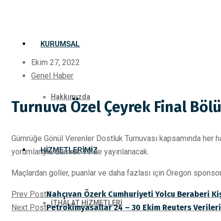
KURUMSAL
Ekim 27, 2022
Genel Haber
Hakkımızda
Turnuva Özel Çeyrek Final Böl
Gümrüğe Gönül Verenler Dostluk Turnuvası kapsamında her ha
HIZMETLERIMIZ
yorumlarıyla Gümrük TV’de yayınlanacak.
Maçlardan goller, puanlar ve daha fazlası için Oregon sponsor
Prev Post
Nahçıvan Özerk Cumhuriyeti Yolcu Beraberi Kiş
İTHALAT HİZMETLERİ
Next Post
Petrokimyasallar 24 – 30 Ekim Reuters Verileri