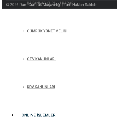
BAKANLAR KURULU KARARI
© 2026 Ram Gümrük Müşavirliği | Tüm Hakları Saklıdır.
GÜMRÜK YÖNETMELİĞİ
ÖTV KANUNLARI
KDV KANUNLARI
ONLINE İŞLEMLER