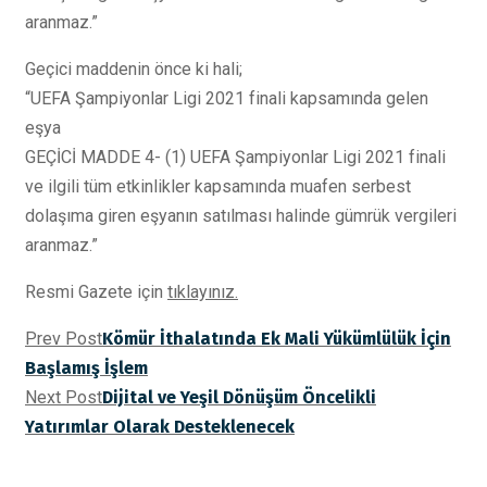
aranmaz.”
Geçici maddenin önce ki hali;
“UEFA Şampiyonlar Ligi 2021 finali kapsamında gelen
eşya
GEÇİCİ MADDE 4- (1) UEFA Şampiyonlar Ligi 2021 finali
ve ilgili tüm etkinlikler kapsamında muafen serbest
dolaşıma giren eşyanın satılması halinde gümrük vergileri
aranmaz.”
Resmi Gazete için
tıklayınız.
Prev Post
Kömür İthalatında Ek Mali Yükümlülük İçin
Başlamış İşlem
Next Post
Dijital ve Yeşil Dönüşüm Öncelikli
Yatırımlar Olarak Desteklenecek