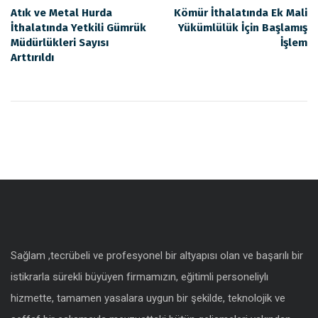
Atık ve Metal Hurda
Kömür İthalatında Ek Mali
İthalatında Yetkili Gümrük
Yükümlülük İçin Başlamış
Müdürlükleri Sayısı
İşlem
Arttırıldı
Sağlam ,tecrübeli ve profesyonel bir altyapısı olan ve başarılı bir
istikrarla sürekli büyüyen firmamızın, eğitimli personeliylı
hizmette, tamamen yasalara uygun bir şekilde, teknolojik ve