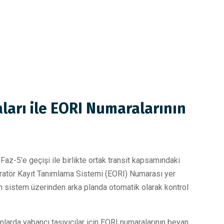
ları ile EORI Numaralarının
az-5’e geçişi ile birlikte ortak transit kapsamındaki
peratör Kayıt Tanımlama Sistemi (EORI) Numarası yer
n sistem üzerinden arka planda otomatik olarak kontrol
larda yabancı taşıyıcılar için EORI numaralarının beyan