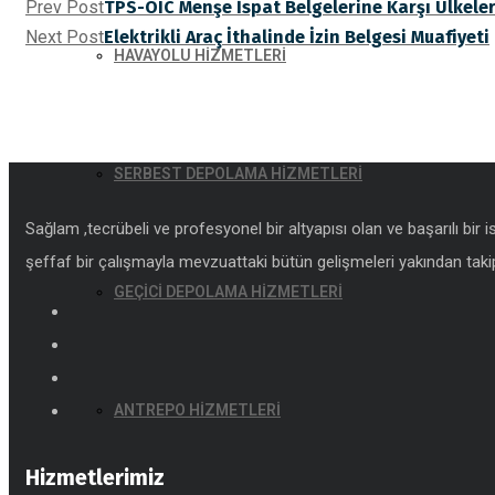
Prev Post
TPS-OIC Menşe İspat Belgelerine Karşı Ülkeler
Next Post
Elektrikli Araç İthalinde İzin Belgesi Muafiyeti
HAVAYOLU HİZMETLERİ
SERBEST DEPOLAMA HİZMETLERİ
Sağlam ,tecrübeli ve profesyonel bir altyapısı olan ve başarılı bir 
şeffaf bir çalışmayla mevzuattaki bütün gelişmeleri yakından takip
GEÇİCİ DEPOLAMA HİZMETLERİ
ANTREPO HİZMETLERİ
Hizmetlerimiz