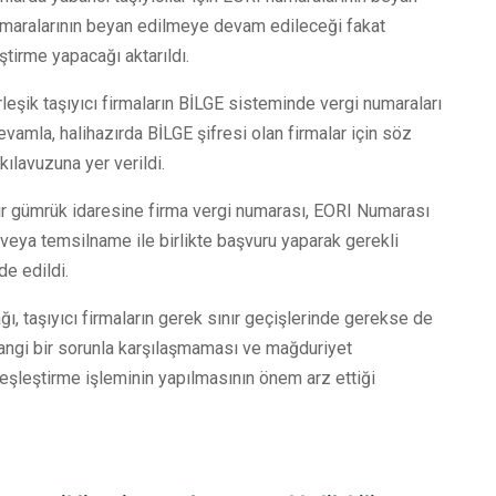
i numaralarının beyan edilmeye devam edileceği fakat
tirme yapacağı aktarıldı.
rleşik taşıyıcı firmaların BİLGE sisteminde vergi numaraları
devamla, halihazırda BİLGE şifresi olan firmalar için söz
kılavuzuna yer verildi.
bir gümrük idaresine firma vergi numarası, EORI Numarası
veya temsilname ile birlikte başvuru yaparak gerekli
e edildi.
ı, taşıyıcı firmaların gerek sınır geçişlerinde gerekse de
hangi bir sorunla karşılaşmaması ve mağduriyet
şleştirme işleminin yapılmasının önem arz ettiği