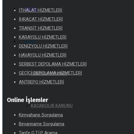
BLOG
İTHALAT HİZMETLERİ
İHRACAT HİZMETLERİ
TRANSİT HİZMETLERİ
KARAYOLU HİZMETLERİ
S.S.S
DENİZYOLU HİZMETLERİ
HAVAYOLU HİZMETLERİ
SERBEST DEPOLAMA HİZMETLERİ
GEÇİCİ DEPOLAMA HİZMETLERİ
GÜMRÜK KANUNU
ANTREPO HİZMETLERİ
Online İşlemler
KAÇAKÇILIK KANUNU
Kimyahane Sorgulama
Beyanname Sorgulama
Tarife G.T.İ.P Arama