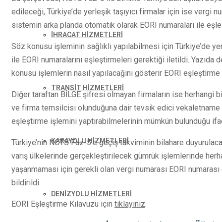
edileceği, Türkiye’de yerleşik taşıyıcı firmalar için ise verg
sistemin arka planda otomatik olarak EORI numaraları ile eşleş
İHRACAT HİZMETLERİ
Söz konusu işleminin sağlıklı yapılabilmesi için Türkiye’de ye
ile EORI numaralarını eşleştirmeleri gerektiği iletildi. Yazıda 
konusu işlemlerin nasıl yapılacağını gösterir EORI eşleştirme 
TRANSİT HİZMETLERİ
Diğer taraftan BİLGE şifresi olmayan firmaların ise herhangi 
ve firma temsilcisi olunduğuna dair tevsik edici vekaletname 
eşleştirme işlemini yaptırabilmelerinin mümkün bulunduğu ifad
KARAYOLU HİZMETLERİ
Türkiye’nin NCTS Faz-5’e geçiş takviminin bilahare duyurulacağ
varış ülkelerinde gerçekleştirilecek gümrük işlemlerinde her
yaşanmaması için gerekli olan vergi numarası EORI numarası e
bildirildi.
DENİZYOLU HİZMETLERİ
EORI Eşleştirme Kılavuzu için
tıklayınız
.