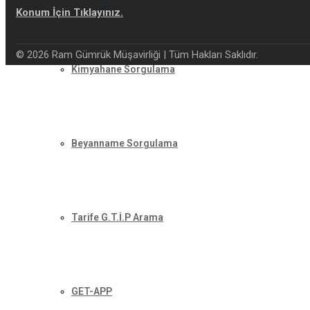
Konum İçin Tıklayınız.
© 2026 Ram Gümrük Müşavirliği | Tüm Hakları Saklıdır.
Kimyahane Sorgulama
Beyanname Sorgulama
Tarife G.T.İ.P Arama
GET-APP