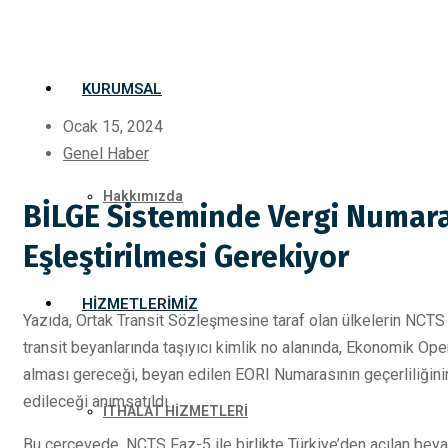
KURUMSAL
Ocak 15, 2024
Genel Haber
Hakkımızda
BİLGE Sisteminde Vergi Numara
Eşleştirilmesi Gerekiyor
HIZMETLERIMIZ
Yazıda, Ortak Transit Sözleşmesine taraf olan ülkelerin NCTS F
transit beyanlarında taşıyıcı kimlik no alanında, Ekonomik O
alması gereceği, beyan edilen EORI Numarasının geçerliliğini
edileceği anımsatıldı.
İTHALAT HİZMETLERİ
Bu çerçevede, NCTS Faz-5 ile birlikte Türkiye’den açılan beyan