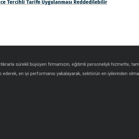
ce Tercihli Tarife Uygulanması Reddedilebilir
istikrarla sürekli büyüyen firmamızın, eğitimli personeliylı hizmette, t
 ederek, en iyi performansı yakalayarak, sektörün en iyilerinden olmak