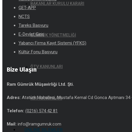
BAKANLAR KURULU KARARI
GET-APP
NCTS
Tareks Başvuru
E-Devlet Giriş
GÜMRÜK YÖNETMELİĞİ
Yabancı Firma Kayıt Sistemi (YFKS)
Kültür Fonu Başvuru
ÖTV KANUNLARI
Bize Ulaşın
Ram Gümrük Müşavirliği Ltd. Şti.
Adres:
Atatürk Mahallesi, Mustafa Kemal Cd Gonca Aptmanı 34 –
KDV KANUNLARI
Telefon:
(0216) 574 42 81
Mail:
info@ramgumruk.com
ONLINE İŞLEMLER