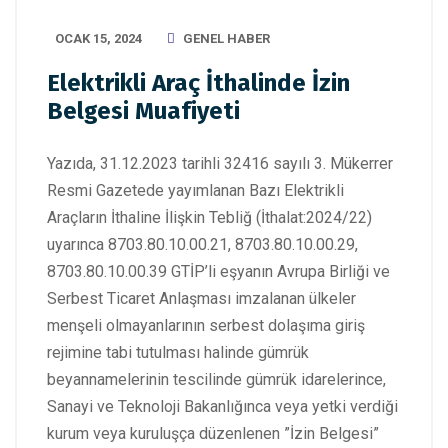
OCAK 15, 2024
GENEL HABER
Elektrikli Araç İthalinde İzin
Belgesi Muafiyeti
Yazıda, 31.12.2023 tarihli 32416 sayılı 3. Mükerrer
Resmi Gazetede yayımlanan Bazı Elektrikli
Araçların İthaline İlişkin Tebliğ (İthalat:2024/22)
uyarınca 8703.80.10.00.21, 8703.80.10.00.29,
8703.80.10.00.39 GTİP’li eşyanın Avrupa Birliği ve
Serbest Ticaret Anlaşması imzalanan ülkeler
menşeli olmayanlarının serbest dolaşıma giriş
rejimine tabi tutulması halinde gümrük
beyannamelerinin tescilinde gümrük idarelerince,
Sanayi ve Teknoloji Bakanlığınca veya yetki verdiği
kurum veya kuruluşça düzenlenen ”İzin Belgesi”