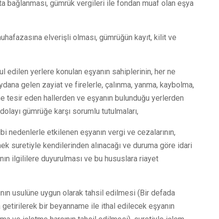
inata bağlanması, gümrük vergileri ile fondan muaf olan eşya
uhafazasına elverişli olması, gümrüğün kayıt, kilit ve
bul edilen yerlere konulan eşyanın sahiplerinin, her ne
dana gelen zayiat ve firelerle, çalınma, yanma, kaybolma,
ne tesir eden hallerden ve eşyanın bulunduğu yerlerden
dolayı gümrüğe karşı sorumlu tutulmaları,
bi nedenlerle etkilenen eşyanın vergi ve cezalarının,
k suretiyle kendilerinden alınacağı ve duruma göre idari
n ilgililere duyurulması ve bu hususlara riayet
ının usulüne uygun olarak tahsil edilmesi (Bir defada
getirilerek bir beyanname ile ithal edilecek eşyanın