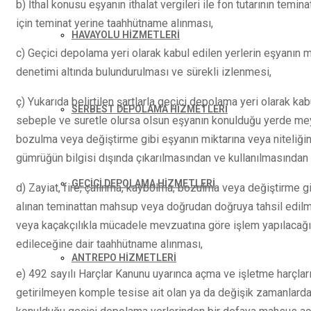
b) İthal konusu eşyanın ithalat vergileri ile fon tutarının tem
için teminat yerine taahhütname alınması,
HAVAYOLU HİZMETLERİ
c) Geçici depolama yeri olarak kabul edilen yerlerin eşyanın m
denetimi altında bulundurulması ve sürekli izlenmesi,
ç) Yukarıda belirtilen şartlarla geçici depolama yeri olarak ka
SERBEST DEPOLAMA HİZMETLERİ
sebeple ve suretle olursa olsun eşyanın konulduğu yerde mey
bozulma veya değiştirme gibi eşyanın miktarına veya niteliği
gümrüğün bilgisi dışında çıkarılmasından ve kullanılmasından 
GEÇİCİ DEPOLAMA HİZMETLERİ
d) Zayiat, fire, çalınma, kaybolma, bozulma veya değiştirme gi
alınan teminattan mahsup veya doğrudan doğruya tahsil edilme
veya kaçakçılıkla mücadele mevzuatına göre işlem yapılacağını
edileceğine dair taahhütname alınması,
ANTREPO HİZMETLERİ
e) 492 sayılı Harçlar Kanunu uyarınca açma ve işletme harçlar
getirilmeyen komple tesise ait olan ya da değişik zamanlarda 