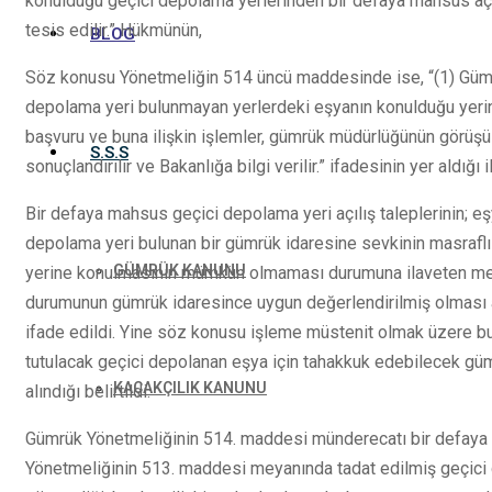
konulduğu geçici depolama yerlerinden bir defaya mahsus açma
tesis edilir.” Hükmünün,
BLOG
Söz konusu Yönetmeliğin 514 üncü maddesinde ise, “(1) Güm
depolama yeri bulunmayan yerlerdeki eşyanın konulduğu yerin 
başvuru ve buna ilişkin işlemler, gümrük müdürlüğünün görüş
S.S.S
sonuçlandırılır ve Bakanlığa bilgi verilir.” ifadesinin yer aldığı il
Bir defaya mahsus geçici depolama yeri açılış taleplerinin; eşy
depolama yeri bulunan bir gümrük idaresine sevkinin masraflı
GÜMRÜK KANUNU
yerine konulmasının mümkün olmaması durumuna ilaveten mezk
durumunun gümrük idaresince uygun değerlendirilmiş olması ak
ifade edildi. Yine söz konusu işleme müstenit olmak üzere bu
tutulacak geçici depolanan eşya için tahakkuk edebilecek gümr
KAÇAKÇILIK KANUNU
alındığı belirtildi.
Gümrük Yönetmeliğinin 514. maddesi münderecatı bir defaya m
Yönetmeliğinin 513. maddesi meyanında tadat edilmiş geçici d