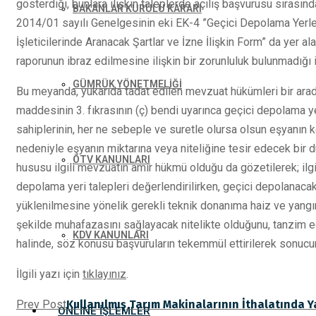
gösterdiği, bunlara ilişkin taleplerde açılış başvurusu sıras
BAKANLAR KURULU KARARI
2014/01 sayılı Genelgesinin eki EK-4 ”Geçici Depolama Yerleri
İşleticilerinde Aranacak Şartlar ve İzne İlişkin Form” da yer a
raporunun ibraz edilmesine ilişkin bir zorunluluk bulunmadığı il
GÜMRÜK YÖNETMELİĞİ
Bu meyanda, yukarıda tadat edilen mevzuat hükümleri bir arad
maddesinin 3. fıkrasının (ç) bendi uyarınca geçici depolama y
sahiplerinin, her ne sebeple ve suretle olursa olsun eşyanın
nedeniyle eşyanın miktarına veya niteliğine tesir edecek bir 
ÖTV KANUNLARI
hususu ilgili mevzuatın amir hükmü olduğu da gözetilerek; il
depolama yeri talepleri değerlendirilirken, geçici depolanacak 
yüklenilmesine yönelik gerekli teknik donanıma haiz ve yangı
şekilde muhafazasını sağlayacak nitelikte olduğunu, tanzim e
KDV KANUNLARI
halinde, söz konusu başvuruların tekemmül ettirilerek sonucunda
İlgili yazı için
tıklayınız
.
Prev Post
Kullanılmış Tarım Makinalarının İthalatında Y
ONLINE İŞLEMLER