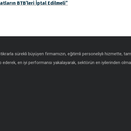
tların BTB’leri İptal Edilmeli”
istikrarla sürekli büyüyen firmamızın, eğitimli personeliylı hizmette, t
 ederek, en iyi performansı yakalayarak, sektörün en iyilerinden olmak