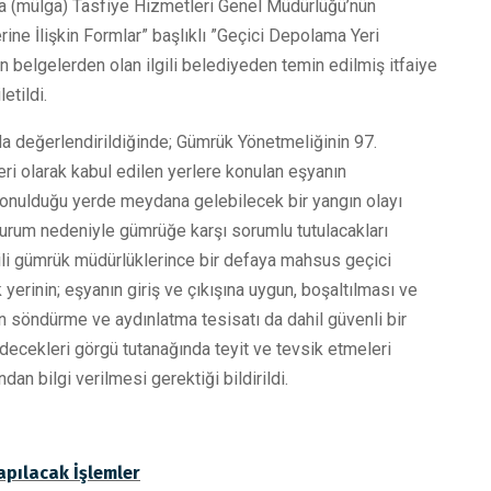
ında (mülga) Tasfiye Hizmetleri Genel Müdürlüğü’nün
ne İlişkin Formlar” başlıklı ”Geçici Depolama Yeri
lan belgelerden olan ilgili belediyeden temin edilmiş itfaiye
etildi.
a değerlendirildiğinde; Gümrük Yönetmeliğinin 97.
eri olarak kabul edilen yerlere konulan eşyanın
 konulduğu yerde meydana gelebilecek bir yangın olayı
durum nedeniyle gümrüğe karşı sorumlu tutulacakları
gili gümrük müdürlüklerince bir defaya mahsus geçici
yerinin; eşyanın giriş ve çıkışına uygun, boşaltılması ve
n söndürme ve aydınlatma tesisatı da dahil güvenli bir
decekleri görgü tutanağında teyit ve tevsik etmeleri
n bilgi verilmesi gerektiği bildirildi.
apılacak İşlemler