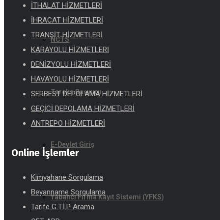
İTHALAT HİZMETLERİ
İHRACAT HİZMETLERİ
TRANSİT HİZMETLERİ
NCTS
KARAYOLU HİZMETLERİ
DENİZYOLU HİZMETLERİ
HAVAYOLU HİZMETLERİ
Tareks Başvuru
SERBEST DEPOLAMA HİZMETLERİ
GEÇİCİ DEPOLAMA HİZMETLERİ
ANTREPO HİZMETLERİ
E-Devlet Giriş
Online İşlemler
Kimyahane Sorgulama
Beyanname Sorgulama
Yabancı Firma Kayıt Sistemi (YFKS)
Tarife G.T.İ.P Arama