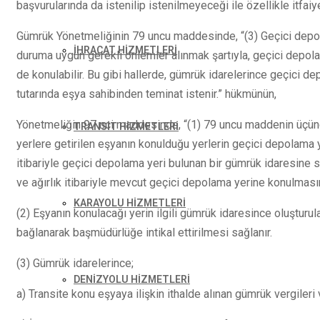
başvurularında da istenilip istenilmeyeceği ile özellikle itfaiy
Gümrük Yönetmeliğinin 79 uncu maddesinde, “(3) Geçici depol
İHRACAT HİZMETLERİ
duruma uygun gerekli önlemler alınmak şartıyla, geçici dep
de konulabilir. Bu gibi hallerde, gümrük idarelerince geçici d
tutarında eşya sahibinden teminat istenir.” hükmünün,
Yönetmeliğin 97 nci maddesinde, “(1) 79 uncu maddenin üçünc
TRANSİT HİZMETLERİ
yerlere getirilen eşyanın konulduğu yerlerin geçici depolama y
itibariyle geçici depolama yeri bulunan bir gümrük idaresine 
ve ağırlık itibariyle mevcut geçici depolama yerine konulma
KARAYOLU HİZMETLERİ
(2) Eşyanın konulacağı yerin ilgili gümrük idaresince oluştur
bağlanarak başmüdürlüğe intikal ettirilmesi sağlanır.
(3) Gümrük idarelerince;
DENİZYOLU HİZMETLERİ
a) Transite konu eşyaya ilişkin ithalde alınan gümrük vergileri v