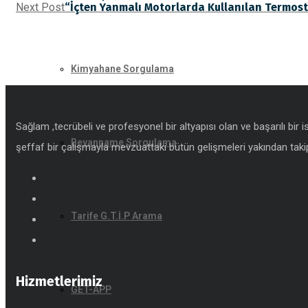
Next Post
“İçten Yanmalı Motorlarda Kullanılan Termosta
Kimyahane Sorgulama
Sağlam ,tecrübeli ve profesyonel bir altyapısı olan ve başarılı bir 
Beyanname Sorgulama
şeffaf bir çalışmayla mevzuattaki bütün gelişmeleri yakından takip
Tarife G.T.İ.P Arama
Hizmetlerimiz
GET-APP