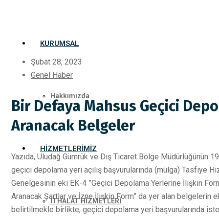
KURUMSAL
Şubat 28, 2023
Genel Haber
Hakkımızda
Bir Defaya Mahsus Geçici Depol
Aranacak Belgeler
HIZMETLERIMIZ
Yazıda, Uludağ Gümrük ve Dış Ticaret Bölge Müdürlüğünün 19 O
geçici depolama yeri açılış başvurularında (mülga) Tasfiye H
Genelgesinin eki EK-4 ”Geçici Depolama Yerlerine İlişkin Forml
Aranacak Şartlar ve İzne İlişkin Form” da yer alan belgelerin 
İTHALAT HİZMETLERİ
belirtilmekle birlikte, geçici depolama yeri başvurularında is