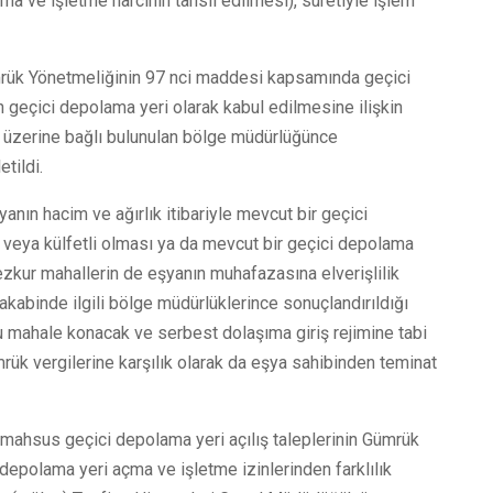
 ve işletme harcının tahsil edilmesi), suretiyle işlem
rük Yönetmeliğinin 97 nci maddesi kapsamında geçici
geçici depolama yeri olarak kabul edilmesine ilişkin
ü üzerine bağlı bulunulan bölge müdürlüğünce
etildi.
anın hacim ve ağırlık itibariyle mevcut bir geçici
 veya külfetli olması ya da mevcut bir geçici depolama
ur mahallerin de eşyanın muhafazasına elverişlilik
abinde ilgili bölge müdürlüklerince sonuçlandırıldığı
 mahale konacak ve serbest dolaşıma giriş rejimine tabi
ük vergilerine karşılık olarak da eşya sahibinden teminat
ahsus geçici depolama yeri açılış taleplerinin Gümrük
epolama yeri açma ve işletme izinlerinden farklılık