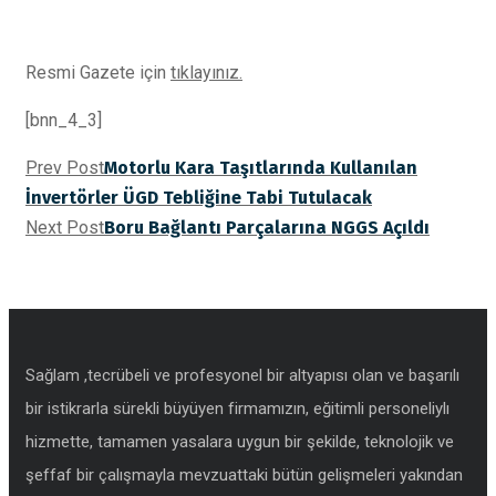
Resmi Gazete için
tıklayınız.
[bnn_4_3]
Prev Post
Motorlu Kara Taşıtlarında Kullanılan
İnvertörler ÜGD Tebliğine Tabi Tutulacak
Next Post
Boru Bağlantı Parçalarına NGGS Açıldı
Sağlam ,tecrübeli ve profesyonel bir altyapısı olan ve başarılı
bir istikrarla sürekli büyüyen firmamızın, eğitimli personeliylı
hizmette, tamamen yasalara uygun bir şekilde, teknolojik ve
şeffaf bir çalışmayla mevzuattaki bütün gelişmeleri yakından