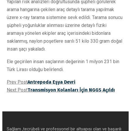
Yapılan risk analizleri doğrultusunda şüpheli görülerek
arama hangarına çekilen araç detaylı tarama yapılmak
üzere x-ray tarama sistemine sevk edildi. Tarama sonucu
şüpheli yoğunluklar alınması üzerine detaylı fiziki
aramaya yönelen ekipler araç içerisindeki bidonlara
saklanmış, naylon poşetlere sarılı 51 kilo 330 gram doğal
insan şaçı yakaladı.
Ele geçirilen insan saçlarının değerinin 1 milyon 231 bin
Türk Lirası olduğu belirlendi.
Prev Post
Antrepoda Eşya Devri
Next Post
Transmisyon Kolanları İçin NGGS Açıldı
Sağlam ,tecrübeli ve profesyonel bir altyapısı olan ve başarılı