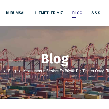
KURUMSAL
HIZMETLERIMIZ
BLOG
S.S.S
Blog
e
Blog
Kazakistan’ın Beşinci En Büyük Dış Ticaret Ortağı T