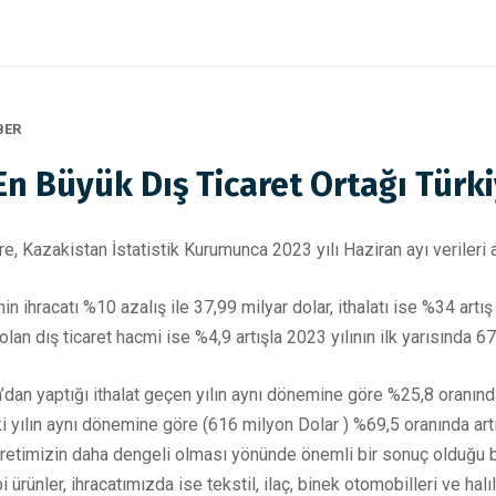
BER
En Büyük Dış Ticaret Ortağı Türk
e, Kazakistan İstatistik Kurumunca 2023 yılı Haziran ayı verileri a
in ihracatı %10 azalış ile 37,99 milyar dolar, ithalatı ise %34 artış
 olan dış ticaret hacmi ise %4,9 artışla 2023 yılının ilk yarısında 
dan yaptığı ithalat geçen yılın aynı dönemine göre %25,8 oranında
eki yılın aynı dönemine göre (616 milyon Dolar ) %69,5 oranında art
ticaretimizin daha dengeli olması yönünde önemli bir sonuç olduğu 
 ürünler, ihracatımızda ise tekstil, ilaç, binek otomobilleri ve halıl