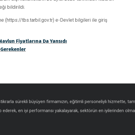
i bildirildi.
ps://tbs.tarbil.gov.tr) e-Devlet bilgileri ile giriş
avlun Fiyatlarına Da Yansıdı
 Gerekenler
istikrarla sürekli büyüyen firmamızın, eğitimli personeliylı hizmette, t
 ederek, en iyi performansı yakalayarak, sektörün en iyilerinden olmak