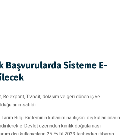
ak Başvurularda Sisteme E-
bilecek
t, Re.expont, Transit, dolaşım ve geri dönen iş ve
ldüğü anımsatıldı.
rım Bilgi Sisteminin kullanımına ilişkin, dış kullanıcıların
ndirilerek e-Devlet üzerinden kimlik doğrulaması
um dışı kullanıcıların 25 Eylül 2023 tarihinden itibaren