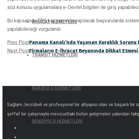
söz konusu uygulamalara e-Devlet bilgileri ile giriş yapabileceğ
Bu kapsamda TBS kapsamında yapılacak başvurularda sisteme (htt
İHRACAT HİZMETLERİ
yapılabileceği vurgulandı.
Prev Post
Panama Kanalı’nda Yaşanan Kuraklık Sorunu N
Next Post
Firmaların E-İhracat Beyanında Dikkat Etmesi
TRANSİT HİZMETLERİ
KARAYOLU HİZMETLERİ
Sağlam ,tecrübeli ve profesyonel bir altyapısı olan ve başarılı bir 
şeffaf bir çalışmayla mevzuattaki bütün gelişmeleri yakından takip
DENİZYOLU HİZMETLERİ