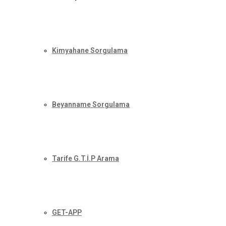
Kimyahane Sorgulama
Beyanname Sorgulama
Tarife G.T.İ.P Arama
GET-APP