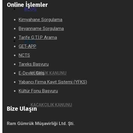
Online İşlemler
BLOG
Kimyahane Sorgulama
Beyanname Sorgulama
Tarife G.T.İ.P Arama
S.S.S
GET-APP
NCTS
Tareks Başvuru
E-Devlet Giriş
GÜMRÜK KANUNU
Yabancı Firma Kayıt Sistemi (YFKS)
Kültür Fonu Başvuru
KAÇAKÇILIK KANUNU
Bize Ulaşın
Ram Gümrük Müşavirliği Ltd. Şti.