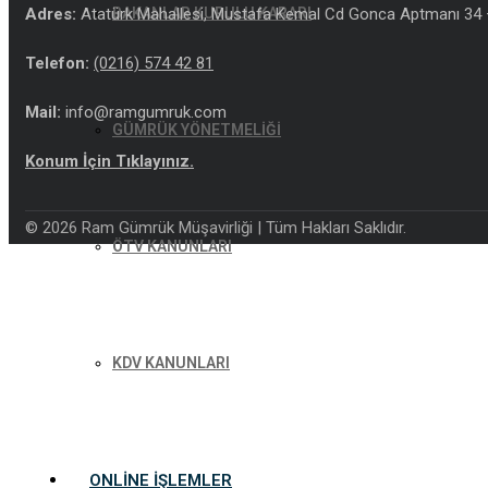
Adres:
Atatürk Mahallesi, Mustafa Kemal Cd Gonca Aptmanı 34 –
BAKANLAR KURULU KARARI
Telefon:
(0216) 574 42 81
Mail:
info@ramgumruk.com
GÜMRÜK YÖNETMELİĞİ
Konum İçin Tıklayınız.
© 2026 Ram Gümrük Müşavirliği | Tüm Hakları Saklıdır.
ÖTV KANUNLARI
KDV KANUNLARI
ONLINE İŞLEMLER